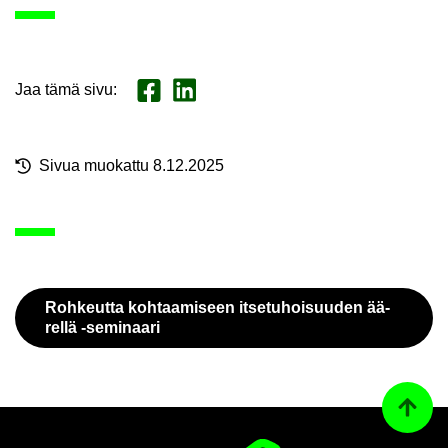
Jaa tämä sivu
:
Jaa Face­book
Jaa Lin­ke­dI­nis­sä
Sivua muo­kat­tu 8.12.2025
Roh­keut­ta koh­taa­mi­seen it­se­tu­hoi­suu­den ää­
rel­lä -​seminaari
Ta­kai­s