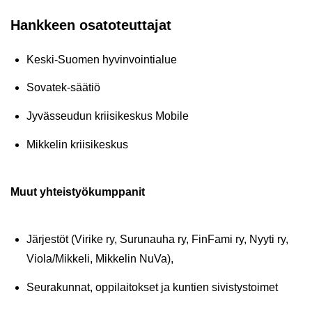
Hank­keen osa­to­teut­ta­jat
Keski-​Suomen hy­vin­voin­tia­lue
Sovatek-​säätiö
Jy­väs­seu­dun krii­si­kes­kus Mo­bi­le
Mik­ke­lin krii­si­kes­kus
Muut yh­teis­työ­kump­pa­nit
Jär­jes­töt (Vi­ri­ke ry, Su­ru­nau­ha ry, Fin­Fa­mi ry, Nyyti ry,
Viola/Mik­ke­li, Mik­ke­lin NuVa),
Seu­ra­kun­nat, op­pi­lai­tok­set ja kun­tien si­vis­tys­toi­met