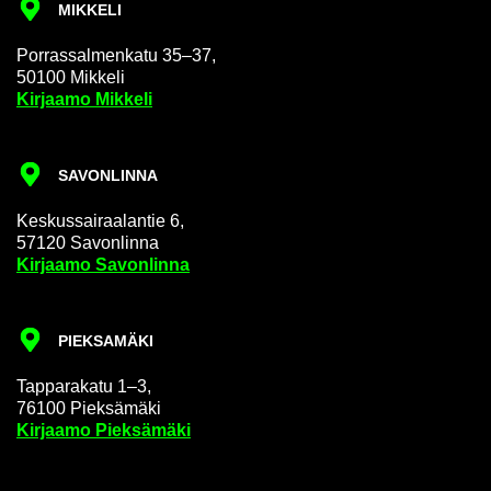
MIK­KE­LI
Por­ras­sal­men­ka­tu 35–37,
50100 Mik­ke­li
Kir­jaa­mo Mik­ke­li
SA­VON­LIN­NA
Kes­kus­sai­raa­lan­tie 6,
57120 Sa­von­lin­na
Kir­jaa­mo Sa­von­lin­na
PIEK­SA­MÄ­KI
Tap­pa­ra­ka­tu 1–3,
76100 Piek­sä­mä­ki
Kir­jaa­mo Piek­sä­mä­ki