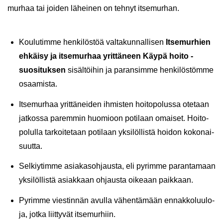
mur­haa tai joi­den lä­hei­nen on teh­nyt it­se­mur­han.
Kou­lu­tim­me hen­ki­lös­töä val­ta­kun­nal­li­sen
It­se­mur­hien
eh­käi­sy ja it­se­mur­haa yrit­tä­neen Käypä hoito -​
suosituksen
si­säl­töi­hin ja pa­ran­sim­me hen­ki­lös­töm­me
osaa­mis­ta.
It­se­mur­haa yrit­tä­nei­den ih­mis­ten hoi­to­po­lus­sa ote­taan
jat­kos­sa pa­rem­min huo­mioon po­ti­laan omai­set. Hoi­to­
po­lul­la tar­koi­te­taan po­ti­laan yk­si­löl­lis­tä hoi­don ko­ko­nai­
suut­ta.
Sel­kiy­tim­me asia­kas­oh­jaus­ta, eli py­rim­me pa­ran­ta­maan
yk­si­löl­lis­tä asiak­kaan oh­jaus­ta oi­ke­aan paik­kaan.
Py­rim­me vies­tin­nän avul­la vä­hen­tä­mään en­nak­ko­luu­lo­
ja, jotka liit­ty­vät it­se­mur­hiin.