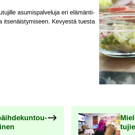
jil­le asu­mis­pal­ve­lu­ja eri elä­män­ti­
 it­se­näis­ty­mi­seen. Ke­vyes­tä tues­ta
äih­de­kun­tou­
Miel
i­nen
tu­ji