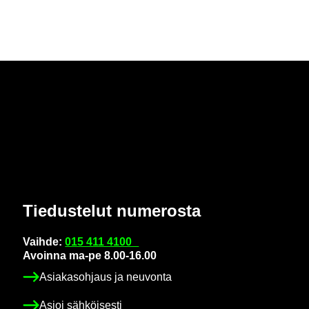
Tie­dus­te­lut nu­me­ros­ta
Vaih­de:
015 411 4100
Avoin­na ma-pe 8.00-16.00
Asia­kas­oh­jaus ja neu­von­ta
Asioi säh­köi­ses­ti