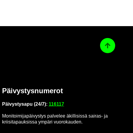
Ta­kai­sin ylös
Päi­vys­tys­nu­me­rot
Päi­vys­tys­a­pu (24/7):
116117
Mo­ni­toi­mi­ja­päi­vys­tys pal­ve­lee äkil­li­sis­sä sairas-​ ja
krii­si­ta­pauk­sis­sa ym­pä­ri vuo­ro­kau­den.