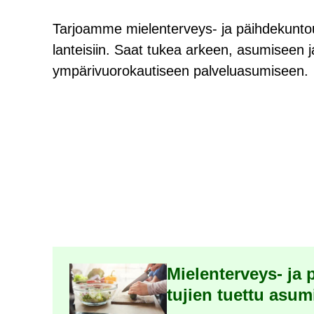
Tar­joam­me mielenterveys-​ ja päih­de­kun­tou­tu­
lan­tei­siin. Saat tukea ar­keen, asu­mi­seen ja
ym­pä­ri­vuo­ro­kau­ti­seen pal­ve­lua­su­mi­seen.
Ny­kyi­sen sivun ala­si­vut
Mielenterveys-​ ja p
tu­jien tuet­tu asu­m