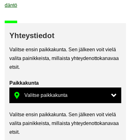
dän­tö
Yh­teys­tie­dot
Va­lit­se ensin paik­ka­kun­ta. Sen jäl­keen voit vielä
va­li­ta pai­nik­keis­ta, mil­lais­ta yh­tey­den­ot­to­ka­na­vaa
etsit.
Paik­ka­kun­ta
Va­lit­se ensin paik­ka­kun­ta. Sen jäl­keen voit vielä
va­li­ta pai­nik­keis­ta, mil­lais­ta yh­tey­den­ot­to­ka­na­vaa
etsit.