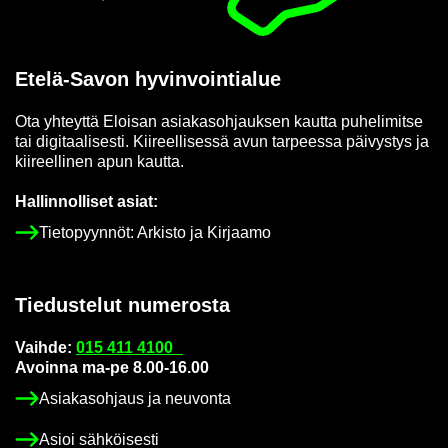
Etelä-​Savon hy­vin­voin­tia­lue
Ota yh­teyt­tä Eloi­san asia­kas­oh­jauk­sen kaut­ta pu­he­li­mit­se
tai di­gi­taa­li­ses­ti. Kii­reel­li­ses­sä avun tar­pees­sa päi­vys­tys ja
kii­reel­li­nen apun kaut­ta.
Hal­lin­nol­li­set asiat:
Tie­to­pyyn­nöt: Ar­kis­to ja Kir­jaa­mo
Tie­dus­te­lut nu­me­ros­ta
Vaih­de:
015 411 4100
Avoin­na ma-pe 8.00-16.00
Asia­kas­oh­jaus ja neu­von­ta
Asioi säh­köi­ses­ti