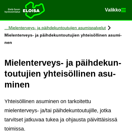
Va­lik­ko
Va­lik­ko
Etusi­vu
Siir­ry si­säl­töön
Mielenterveys-​ ja päih­de­kun­tou­tu­jien asu­mis­pal­ve­lut
Mielenterveys-​ ja päih­de­kun­tou­tu­jien yh­tei­söl­li­nen asu­mi­
nen
Mielenterveys-​ ja päih­de­kun­
tou­tu­jien yh­tei­söl­li­nen asu­
mi­nen
Yhteisöllinen asuminen on tarkoitettu
mielenterveys- ja/tai päihdekuntoutujille, jotka
tarvitset jatkuvaa tukea ja ohjausta päivittäisissä
toimissa.