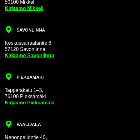
50100 Mik­ke­li
Kir­jaa­mo Mik­ke­li
SA­VON­LIN­NA
Kes­kus­sai­raa­lan­tie 6,
57120 Sa­von­lin­na
Kir­jaa­mo Sa­von­lin­na
PIEK­SA­MÄ­KI
Tap­pa­ra­ka­tu 1–3,
76100 Piek­sä­mä­ki
Kir­jaa­mo Piek­sä­mä­ki
VAA­LI­JA­LA
Ne­non­pel­lon­tie 40,