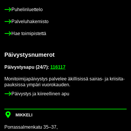
Pu­he­lin­luet­te­lo
Pal­ve­lu­ha­ke­mis­to
Hae toi­mi­pis­tet­tä
Päi­vys­tys­nu­me­rot
Päi­vys­tys­a­pu (24/7):
116117
Mo­ni­toi­mi­ja­päi­vys­tys pal­ve­lee äkil­li­sis­sä sairas-​ ja krii­si­ta­
pauk­sis­sa ym­pä­ri vuo­ro­kau­den.
Päi­vys­tys ja kii­reel­li­nen apu
MIK­KE­LI
Por­ras­sal­men­ka­tu 35–37,