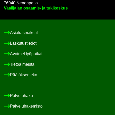
76940 Ne­non­pel­to
Vaa­li­ja­lan osaamis-​ ja tu­ki­kes­kus
Asia­kas­mak­sut
Las­ku­tus­tie­dot
Avoi­met työ­pai­kat
Tie­toa meis­tä
Pää­tök­sen­te­ko
Pal­ve­lu­ha­ku
Pal­ve­lu­ha­ke­mis­to