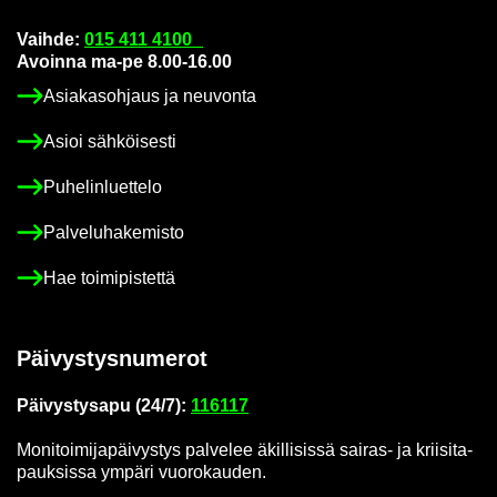
Vaih­de:
015 411 4100
Avoin­na ma-pe 8.00-16.00
Asia­kas­oh­jaus ja neu­von­ta
Asioi säh­köi­ses­ti
Pu­he­lin­luet­te­lo
Pal­ve­lu­ha­ke­mis­to
Hae toi­mi­pis­tet­tä
Päi­vys­tys­nu­me­rot
Päi­vys­tys­a­pu (24/7):
116117
Mo­ni­toi­mi­ja­päi­vys­tys pal­ve­lee äkil­li­sis­sä sairas-​ ja krii­si­ta­
pauk­sis­sa ym­pä­ri vuo­ro­kau­den.