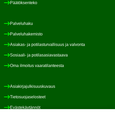
Pää­tök­sen­te­ko
Pal­ve­lu­ha­ku
Pal­ve­lu­ha­ke­mis­to
Asiakas-​ ja po­ti­las­tur­val­li­suus ja val­von­ta
Sosiaali-​ ja po­ti­las­asia­vas­taa­va
Oma il­moi­tus vaa­ra­ti­lan­tees­ta
Asia­kir­ja­jul­ki­suus­ku­vaus
Tie­to­suo­ja­se­los­teet
Eväs­te­käy­tän­nöt