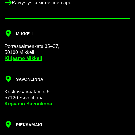
Päi­vys­tys ja kii­reel­li­nen apu
MIK­KE­LI
Por­ras­sal­men­ka­tu 35–37,
50100 Mik­ke­li
Kir­jaa­mo Mik­ke­li
SA­VON­LIN­NA
Kes­kus­sai­raa­lan­tie 6,
57120 Sa­von­lin­na
Kir­jaa­mo Sa­von­lin­na
PIEK­SA­MÄ­KI