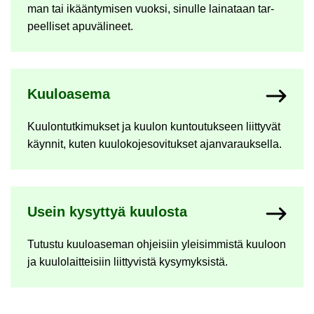
man tai ikään­ty­mi­sen vuok­si, si­nul­le lai­na­taan tar­
peel­li­set apu­vä­li­neet.
Kuu­loa­se­ma
Kuu­lon­tut­ki­muk­set ja kuu­lon kun­tou­tuk­seen liit­ty­vät
käyn­nit, kuten kuu­lo­ko­je­so­vi­tuk­set ajan­va­rauk­sel­la.
Usein ky­syt­tyä kuu­los­ta
Tu­tus­tu kuu­loa­se­man oh­jei­siin ylei­sim­mis­tä kuu­loon
ja kuu­lo­lait­tei­siin liit­ty­vis­tä ky­sy­myk­sis­tä.