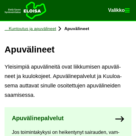
Va­lik­ko
Va­lik­ko
Etusi­vu
Siir­ry si­säl­töön
Kun­tou­tus ja apu­vä­li­neet
Apu­vä­li­neet
Apu­vä­li­neet
Ylei­sim­piä apu­vä­li­nei­tä ovat liik­ku­mi­sen apu­vä­li­
neet ja kuu­lo­ko­jeet. Apu­vä­li­ne­pal­ve­lut ja Kuu­loa­
se­ma aut­ta­vat si­nul­le osoi­tet­tu­jen apu­vä­li­nei­den
saa­mi­ses­sa.
Ny­kyi­sen sivun ala­si­vut
Apu­vä­li­ne­pal­ve­lut
Jos toi­min­ta­ky­ky­si on hei­ken­ty­nyt sai­rau­den, vam­