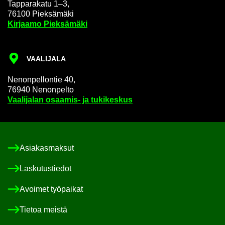
Tap­pa­ra­ka­tu 1–3,
76100 Piek­sä­mä­ki
Kir­jaa­mo Piek­sä­mä­ki
VAA­LI­JA­LA
Ne­non­pel­lon­tie 40,
76940 Ne­non­pel­to
Vaa­li­ja­lan osaamis-​ ja tu­ki­kes­kus
Asia­kas­mak­sut
Las­ku­tus­tie­dot
Avoi­met työ­pai­kat
Tie­toa meis­tä