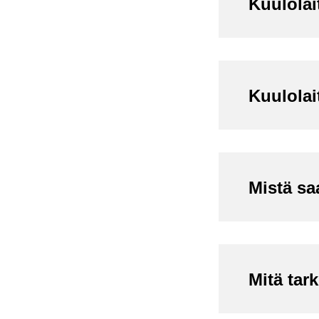
Kuu­lo­la
Kuu­lo­la
Mistä saan
Mitä tar­k