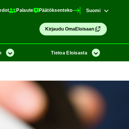
e­dot
Pa­lau­te
Pää­tök­sen­te­ko
Ny­kyi­nen kieli
Suomi
Vaih­da kiel­tä
Suomi
Eng­lish
Kir­jau­du OmaE­loi­saan
Ul­koi­nen pal­ve­lu avau­tuu uu
n
Tie­toa
Eloi­sas­ta
Va­lik­ko
Va­lik­ko