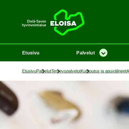
Etusi­vu
Etusi­vu
Pal­ve­lut
Va­lik­ko
Etusi­vu
Pal­ve­lut
Ter­veys­pal­ve­lut
Kun­tou­tus ja apu­vä­li­neet
A