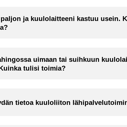
 pal­jon ja kuu­lo­lait­tee­ni kas­tuu usein. 
mia?
hin­gos­sa ui­maan tai suih­kuun kuu­lo­lai
uin­ka tu­li­si toi­mia?
dän tie­toa kuu­lo­lii­ton lä­hi­pal­ve­lu­toi­mi