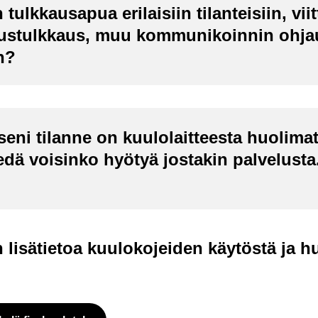
 tulk­kaus­a­pua eri­lai­siin ti­lan­tei­siin, viit
oi­tus­tulk­kaus, muu kom­mu­ni­koin­nin oh­j
n?
se­ni ti­lan­ne on kuu­lo­lait­tees­ta huo­li­ma
dä voi­sin­ko hyö­tyä jos­ta­kin pal­ve­lus­t
li­sä­tie­toa kuu­lo­ko­jei­den käy­tös­tä ja h