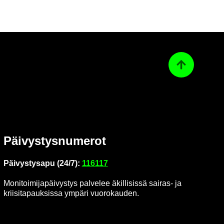
Ta­kai­sin ylös
Päi­vys­tys­nu­me­rot
Päi­vys­tys­a­pu (24/7):
116117
Mo­ni­toi­mi­ja­päi­vys­tys pal­ve­lee äkil­li­sis­sä sairas-​ ja
krii­si­ta­pauk­sis­sa ym­pä­ri vuo­ro­kau­den.