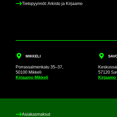
Tie­to­pyyn­nöt: Ar­kis­to ja Kir­jaa­mo
MIK­KE­LI
SA­VO
Por­ras­sal­men­ka­tu 35–37,
Kes­kus­sai­
50100 Mik­ke­li
57120 Sa­v
Kir­jaa­mo Mik­ke­li
Kir­jaa­mo
Asia­kas­mak­sut