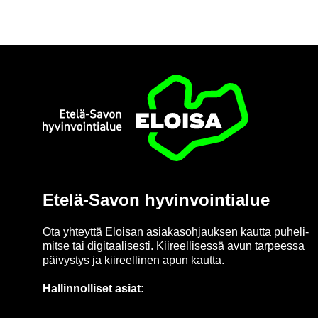
Etusi­vu
Etelä-​Savon hy­vin­voin­tia­lue
Ota yh­teyt­tä Eloi­san asia­kas­oh­jauk­sen kaut­ta pu­he­li­
mit­se tai di­gi­taa­li­ses­ti. Kii­reel­li­ses­sä avun tar­pees­sa
päi­vys­tys ja kii­reel­li­nen apun kaut­ta.
Hal­lin­nol­li­set asiat: