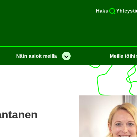
Haku
Yh­teys­ti
Näin
asioit
meil­lä
Meil­le
töi­hi
Va­lik­ko
­ta­nen