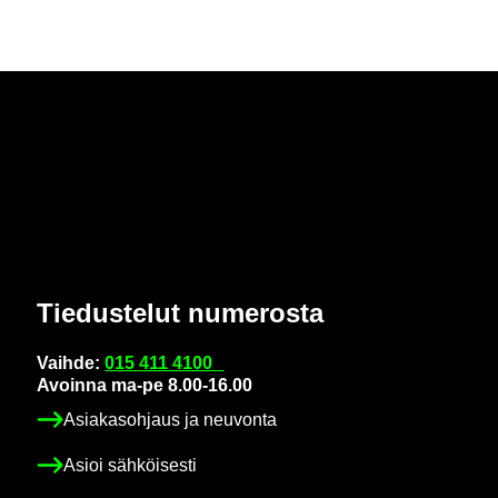
Tie­dus­te­lut nu­me­ros­ta
Vaih­de:
015 411 4100
Avoin­na ma-pe 8.00-16.00
Asia­kas­oh­jaus ja neu­von­ta
Asioi säh­köi­ses­ti