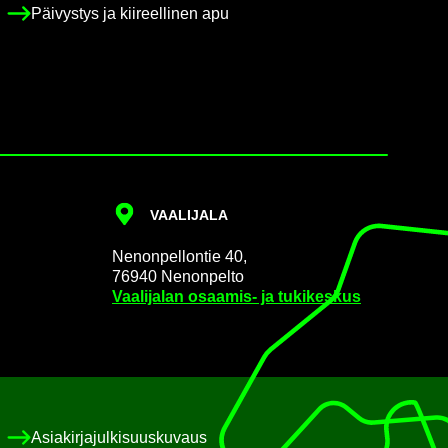
Päi­vys­tys ja kii­reel­li­nen apu
VAA­LI­JA­LA
Ne­non­pel­lon­tie 40,
76940 Ne­non­pel­to
Vaa­li­ja­lan osaamis-​ ja tu­ki­kes­kus
Asia­kir­ja­jul­ki­suus­ku­vaus