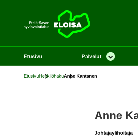
Etusi­vu
Etusi­vu
Pal­ve­lut
Va­lik­ko
Etusi­vu
Hen­ki­lö­ha­ku
Anne Kan­ta­nen
Anne Kan
Johtajaylihoitaja