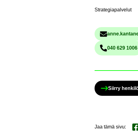
Strategiapalvelut
anne.kan­ta­ne
040 629 1006
Pu­he­lin­
Siir­ry hen­ki­
Jaa tämä sivu
:
Ja