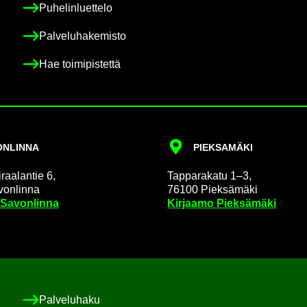
Pu­he­lin­luet­te­lo
Pal­ve­lu­ha­ke­mis­to
Hae toi­mi­pis­tet­tä
N­LIN­NA
PIEK­SA­MÄ­KI
raa­lan­tie 6,
Tap­pa­ra­ka­tu 1–3,
on­lin­na
76100 Piek­sä­mä­ki
 Sa­von­lin­na
Kir­jaa­mo Piek­sä­mä­ki
Pal­ve­lu­ha­ku