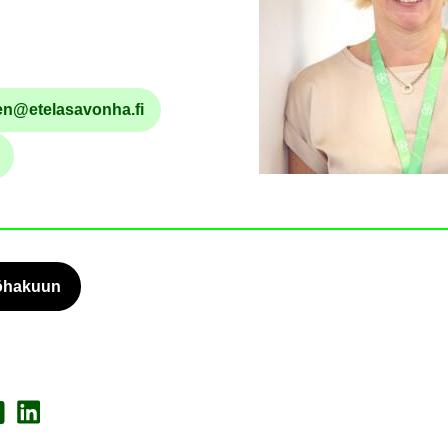
n@ete­la­sa­von­ha.fi
Säh­kö­pos­tio­soi­te
nu­me­ro
lö­ha­kuun
a Face­book
Jaa Lin­ke­dI­nis­sä