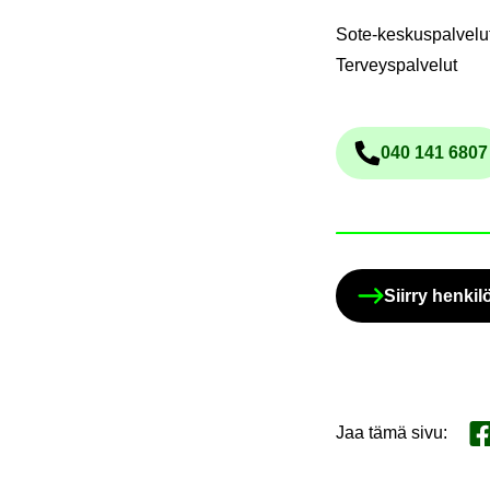
Sote-keskuspalvelut
Terveyspalvelut
040 141 6807
Pu­he­lin­
Siir­ry hen­ki­
Jaa tämä sivu
:
Ja