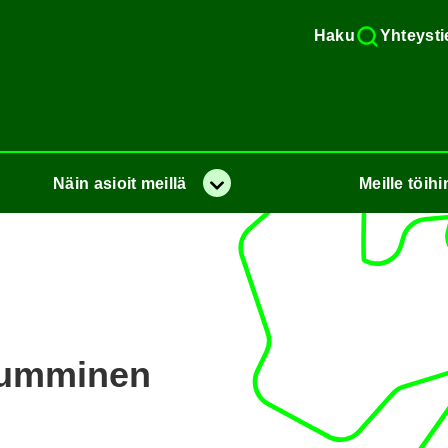
Haku
Yh­teys­ti
Näin
asioit
meil­lä
Meil­le
töi­hi
Va­lik­ko
um­mi­nen