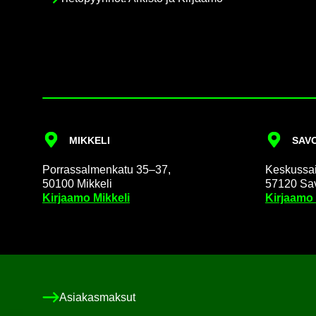
MIK­KE­LI
SA­VO
Por­ras­sal­men­ka­tu 35–37,
Kes­kus­sai­
50100 Mik­ke­li
57120 Sa­v
Kir­jaa­mo Mik­ke­li
Kir­jaa­mo
Asia­kas­mak­sut