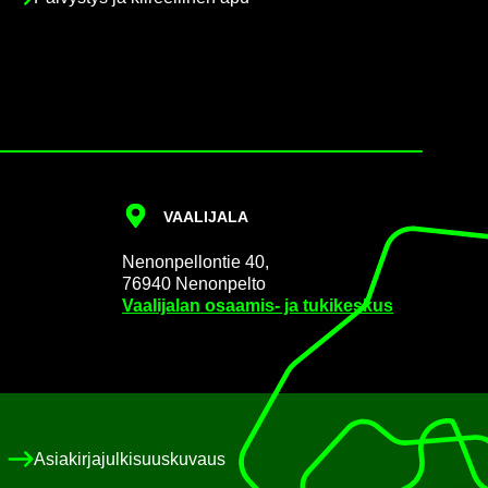
VAA­LI­JA­LA
Ne­non­pel­lon­tie 40,
76940 Ne­non­pel­to
Vaa­li­ja­lan osaamis-​ ja tu­ki­kes­kus
Asia­kir­ja­jul­ki­suus­ku­vaus