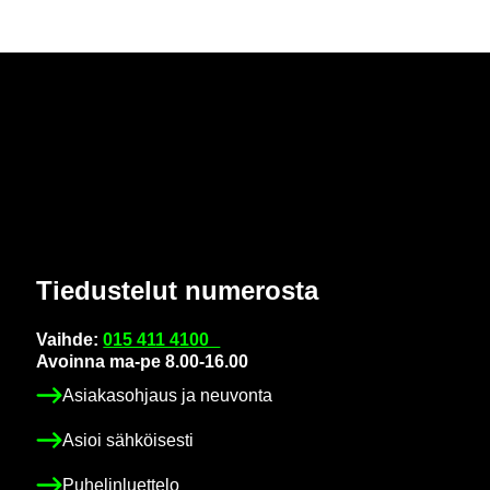
Tie­dus­te­lut nu­me­ros­ta
Vaih­de:
015 411 4100
Avoin­na ma-pe 8.00-16.00
Asia­kas­oh­jaus ja neu­von­ta
Asioi säh­köi­ses­ti
Pu­he­lin­luet­te­lo