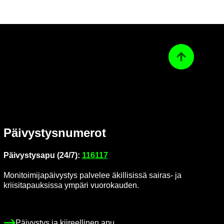
Ta­kai­sin ylös
Päi­vys­tys­nu­me­rot
Päi­vys­tys­a­pu (24/7):
116117
Mo­ni­toi­mi­ja­päi­vys­tys pal­ve­lee äkil­li­sis­sä sairas-​ ja
krii­si­ta­pauk­sis­sa ym­pä­ri vuo­ro­kau­den.
Päi­vys­tys ja kii­reel­li­nen apu