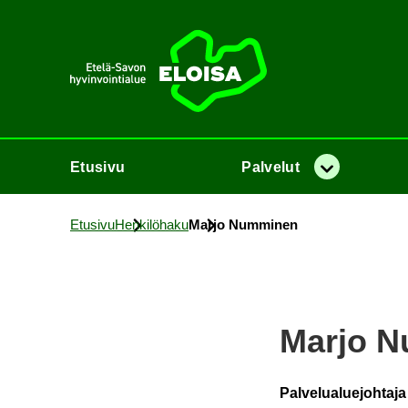
Etusi­vu
Etusi­vu
Pal­ve­lut
Va­lik­ko
Etusi­vu
Hen­ki­lö­ha­ku
Marjo Num­mi­nen
Marjo N
Palvelualuejohtaja