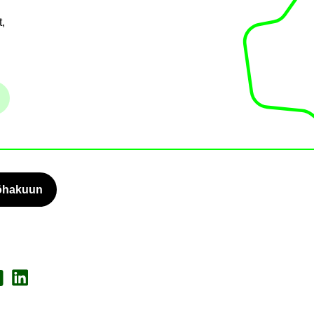
,
nu­me­ro
lö­ha­kuun
a Face­book
Jaa Lin­ke­dI­nis­sä