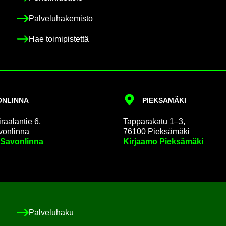
Pal­ve­lu­ha­ke­mis­to
Hae toi­mi­pis­tet­tä
N­LIN­NA
PIEK­SA­MÄ­KI
raa­lan­tie 6,
Tap­pa­ra­ka­tu 1–3,
on­lin­na
76100 Piek­sä­mä­ki
 Sa­von­lin­na
Kir­jaa­mo Piek­sä­mä­ki
Pal­ve­lu­ha­ku