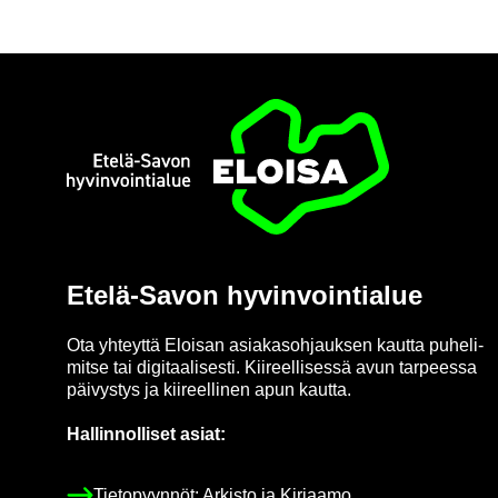
Etusi­vu
Etelä-​Savon hy­vin­voin­tia­lue
Ota yh­teyt­tä Eloi­san asia­kas­oh­jauk­sen kaut­ta pu­he­li­
mit­se tai di­gi­taa­li­ses­ti. Kii­reel­li­ses­sä avun tar­pees­sa
päi­vys­tys ja kii­reel­li­nen apun kaut­ta.
Hal­lin­nol­li­set asiat:
Tie­to­pyyn­nöt: Ar­kis­to ja Kir­jaa­mo