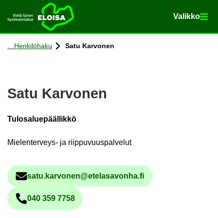
Va­lik­ko
Va­lik­ko
Etusi­vu
Siir­ry si­säl­töön
Hen­ki­lö­ha­ku
Satu Kar­vo­nen
Satu Kar­vo­nen
Tulosaluepäällikkö
Mielenterveys- ja riippuvuuspalvelut
satu.kar­vo­nen@ete­la­sa­von­ha.fi
Säh­kö­pos­tio­soi­te
040 359 7758
Pu­he­lin­nu­me­ro