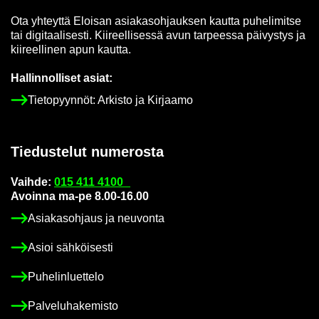
Ota yh­teyt­tä Eloi­san asia­kas­oh­jauk­sen kaut­ta pu­he­li­mit­se
tai di­gi­taa­li­ses­ti. Kii­reel­li­ses­sä avun tar­pees­sa päi­vys­tys ja
kii­reel­li­nen apun kaut­ta.
Hal­lin­nol­li­set asiat:
Tie­to­pyyn­nöt: Ar­kis­to ja Kir­jaa­mo
Tie­dus­te­lut nu­me­ros­ta
Vaih­de:
015 411 4100
Avoin­na ma-pe 8.00-16.00
Asia­kas­oh­jaus ja neu­von­ta
Asioi säh­köi­ses­ti
Pu­he­lin­luet­te­lo
Pal­ve­lu­ha­ke­mis­to