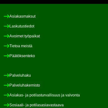
Asia­kas­mak­sut
Las­ku­tus­tie­dot
Avoi­met työ­pai­kat
Tie­toa meis­tä
Pää­tök­sen­te­ko
Pal­ve­lu­ha­ku
Pal­ve­lu­ha­ke­mis­to
Asiakas-​ ja po­ti­las­tur­val­li­suus ja val­von­ta
Sosiaali-​ ja po­ti­las­asia­vas­taa­va