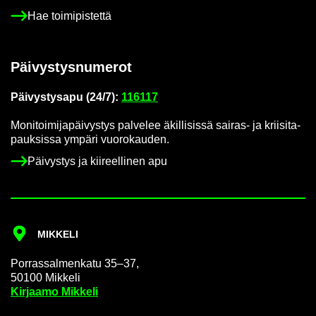
Hae toi­mi­pis­tet­tä
Päi­vys­tys­nu­me­rot
Päi­vys­tys­a­pu (24/7):
116117
Mo­ni­toi­mi­ja­päi­vys­tys pal­ve­lee äkil­li­sis­sä sairas-​ ja krii­si­ta­
pauk­sis­sa ym­pä­ri vuo­ro­kau­den.
Päi­vys­tys ja kii­reel­li­nen apu
MIK­KE­LI
Por­ras­sal­men­ka­tu 35–37,
50100 Mik­ke­li
Kir­jaa­mo Mik­ke­li