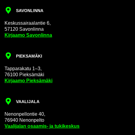
SA­VON­LIN­NA
Kes­kus­sai­raa­lan­tie 6,
57120 Sa­von­lin­na
Kir­jaa­mo Sa­von­lin­na
PIEK­SA­MÄ­KI
Tap­pa­ra­ka­tu 1–3,
76100 Piek­sä­mä­ki
Kir­jaa­mo Piek­sä­mä­ki
VAA­LI­JA­LA
Ne­non­pel­lon­tie 40,
76940 Ne­non­pel­to
Vaa­li­ja­lan osaamis-​ ja tu­ki­kes­kus