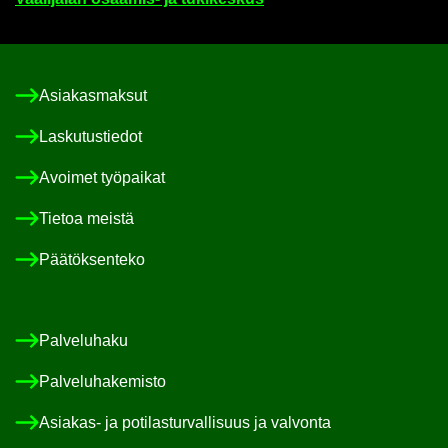
Asia­kas­mak­sut
Las­ku­tus­tie­dot
Avoi­met työ­pai­kat
Tie­toa meis­tä
Pää­tök­sen­te­ko
Pal­ve­lu­ha­ku
Pal­ve­lu­ha­ke­mis­to
Asiakas-​ ja po­ti­las­tur­val­li­suus ja val­von­ta