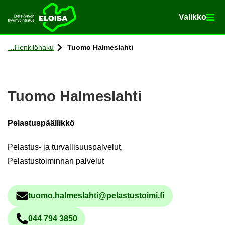
Va­lik­ko
Va­lik­ko
Etusi­vu
Siir­ry si­säl­töön
Hen­ki­lö­ha­ku
Tuomo Hal­mes­lah­ti
Tuomo Hal­mes­lah­ti
Pelastuspäällikkö
Pelastus- ja turvallisuuspalvelut,
Pelastustoiminnan palvelut
tuomo.hal­mes­lah­ti@pe­las­tus­toi­mi.fi
Säh­kö­pos­tio­soi­te
044 794 3850
Pu­he­lin­nu­me­ro