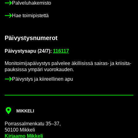
Pal­ve­lu­ha­ke­mis­to
Hae toi­mi­pis­tet­tä
Päi­vys­tys­nu­me­rot
Päi­vys­tys­a­pu (24/7):
116117
Mo­ni­toi­mi­ja­päi­vys­tys pal­ve­lee äkil­li­sis­sä sairas-​ ja krii­si­ta­
pauk­sis­sa ym­pä­ri vuo­ro­kau­den.
Päi­vys­tys ja kii­reel­li­nen apu
MIK­KE­LI
Por­ras­sal­men­ka­tu 35–37,
50100 Mik­ke­li
Kir­jaa­mo Mik­ke­li