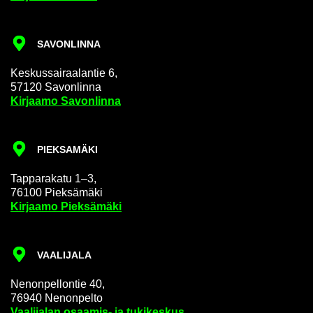
SA­VON­LIN­NA
Kes­kus­sai­raa­lan­tie 6,
57120 Sa­von­lin­na
Kir­jaa­mo Sa­von­lin­na
PIEK­SA­MÄ­KI
Tap­pa­ra­ka­tu 1–3,
76100 Piek­sä­mä­ki
Kir­jaa­mo Piek­sä­mä­ki
VAA­LI­JA­LA
Ne­non­pel­lon­tie 40,
76940 Ne­non­pel­to
Vaa­li­ja­lan osaamis-​ ja tu­ki­kes­kus