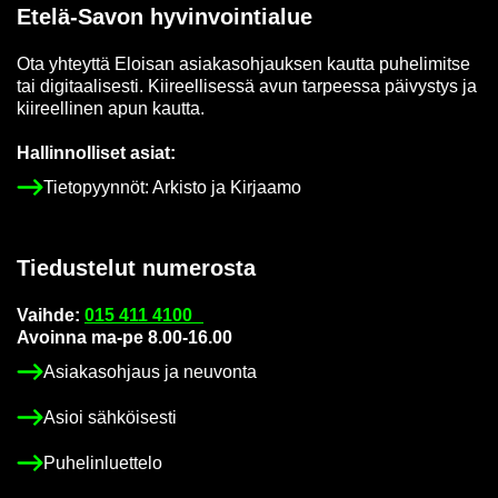
Etelä-​Savon hy­vin­voin­tia­lue
Ota yh­teyt­tä Eloi­san asia­kas­oh­jauk­sen kaut­ta pu­he­li­mit­se
tai di­gi­taa­li­ses­ti. Kii­reel­li­ses­sä avun tar­pees­sa päi­vys­tys ja
kii­reel­li­nen apun kaut­ta.
Hal­lin­nol­li­set asiat:
Tie­to­pyyn­nöt: Ar­kis­to ja Kir­jaa­mo
Tie­dus­te­lut nu­me­ros­ta
Vaih­de:
015 411 4100
Avoin­na ma-pe 8.00-16.00
Asia­kas­oh­jaus ja neu­von­ta
Asioi säh­köi­ses­ti
Pu­he­lin­luet­te­lo