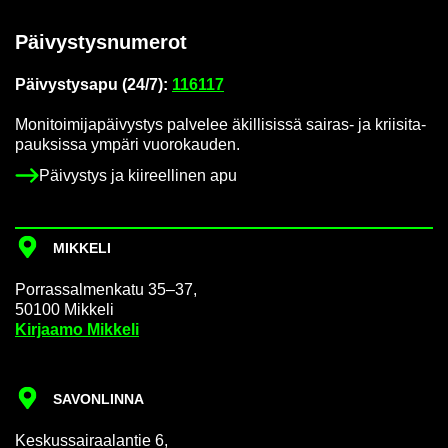
Päi­vys­tys­nu­me­rot
Päi­vys­tys­a­pu (24/7):
116117
Mo­ni­toi­mi­ja­päi­vys­tys pal­ve­lee äkil­li­sis­sä sairas-​ ja krii­si­ta­
pauk­sis­sa ym­pä­ri vuo­ro­kau­den.
Päi­vys­tys ja kii­reel­li­nen apu
MIK­KE­LI
Por­ras­sal­men­ka­tu 35–37,
50100 Mik­ke­li
Kir­jaa­mo Mik­ke­li
SA­VON­LIN­NA
Kes­kus­sai­raa­lan­tie 6,