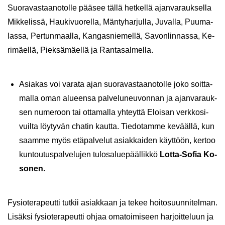
Suo­ra­vas­taa­no­tol­le pää­see tällä het­kel­lä ajan­va­rauk­sel­la
Mik­ke­lis­sä, Hau­ki­vuo­rel­la, Män­ty­har­jul­la, Ju­val­la, Puu­ma­
las­sa, Per­tun­maal­la, Kan­gas­nie­mel­lä, Sa­von­lin­nas­sa, Ke­
ri­mäel­lä, Piek­sä­mäel­lä ja Ran­ta­sal­mel­la.
Asia­kas voi va­ra­ta ajan suo­ra­vas­taa­no­tol­le joko soit­ta­
mal­la oman alu­een­sa pal­ve­lu­neu­von­nan ja ajan­va­rauk­
sen nu­me­roon tai ot­ta­mal­la yh­teyt­tä Eloi­san verk­ko­si­
vuil­ta löy­ty­vän cha­tin kaut­ta. Tie­do­tam­me ke­vääl­lä, kun
saam­me myös etä­pal­ve­lut asiak­kai­den käyt­töön, ker­too
kun­tou­tus­pal­ve­lu­jen tu­los­a­lue­pääl­lik­kö
Lotta-​Sofia Ko­
so­nen.
Fy­sio­te­ra­peut­ti tut­kii asiak­kaan ja tekee hoi­to­suun­ni­tel­man.
Li­säk­si fy­sio­te­ra­peut­ti ohjaa oma­toi­mi­seen har­joit­te­luun ja