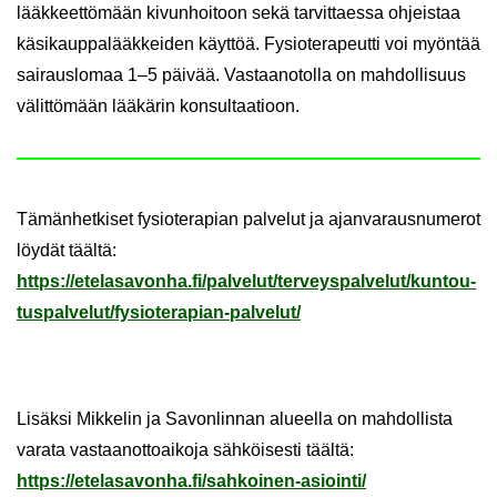
lääk­keet­tö­mään ki­vun­hoi­toon sekä tar­vit­taes­sa oh­jeis­taa
kä­si­kaup­pa­lääk­kei­den käyt­töä. Fy­sio­te­ra­peut­ti voi myön­tää
sai­raus­lo­maa 1–5 päi­vää. Vas­taa­no­tol­la on mah­dol­li­suus
vä­lit­tö­mään lää­kä­rin kon­sul­taa­tioon.
Tä­män­het­ki­set fy­sio­te­ra­pian pal­ve­lut ja ajan­va­raus­nu­me­rot
löy­dät tääl­tä:
https://ete­la­sa­von­ha.fi/pal­ve­lut/ter­veys­pal­ve­lut/kun­tou­
tus­pal­ve­lut/fysioterapian-​palvelut/
Li­säk­si Mik­ke­lin ja Sa­von­lin­nan alu­eel­la on mah­dol­lis­ta
va­ra­ta vas­taan­ot­toai­ko­ja säh­köi­ses­ti tääl­tä:
https://ete­la­sa­von­ha.fi/sahkoinen-​asiointi/