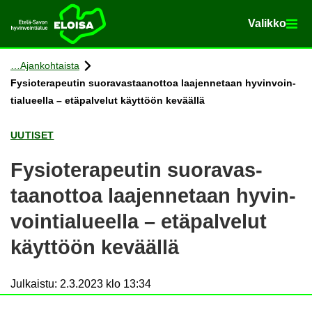
Va­lik­ko
Va­lik­ko
Etusi­vu
Siir­ry si­säl­töön
Ajan­koh­tais­ta
Fy­sio­te­ra­peu­tin suo­ra­vas­taan­ot­toa laa­jen­ne­taan hy­vin­voin­
tia­lu­eel­la – etä­pal­ve­lut käyt­töön ke­vääl­lä
UU­TI­SET
Fy­sio­te­ra­peu­tin suo­ra­vas­
taan­ot­toa laa­jen­ne­taan hy­vin­
voin­tia­lu­eel­la – etä­pal­ve­lut
käyt­töön ke­vääl­lä
Julkaistu
:
2.3.2023 klo 13:34