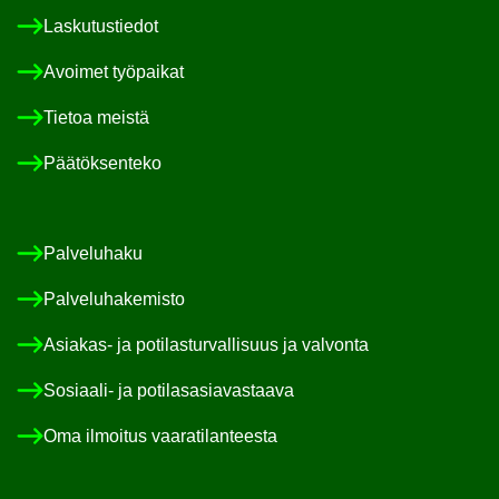
Las­ku­tus­tie­dot
Avoi­met työ­pai­kat
Tie­toa meis­tä
Pää­tök­sen­te­ko
Pal­ve­lu­ha­ku
Pal­ve­lu­ha­ke­mis­to
Asiakas-​ ja po­ti­las­tur­val­li­suus ja val­von­ta
Sosiaali-​ ja po­ti­las­asia­vas­taa­va
Oma il­moi­tus vaa­ra­ti­lan­tees­ta