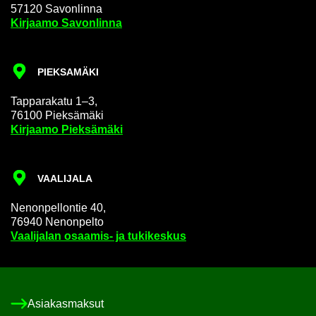
57120 Sa­von­lin­na
Kir­jaa­mo Sa­von­lin­na
PIEK­SA­MÄ­KI
Tap­pa­ra­ka­tu 1–3,
76100 Piek­sä­mä­ki
Kir­jaa­mo Piek­sä­mä­ki
VAA­LI­JA­LA
Ne­non­pel­lon­tie 40,
76940 Ne­non­pel­to
Vaa­li­ja­lan osaamis-​ ja tu­ki­kes­kus
Asia­kas­mak­sut