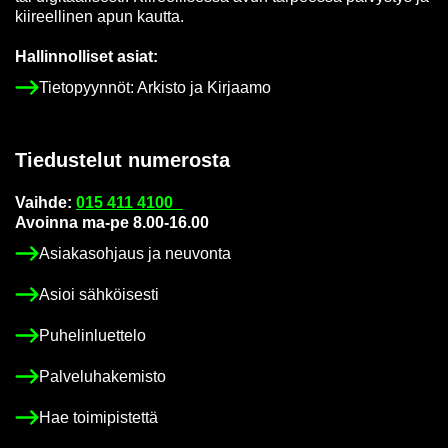
kii­reel­li­nen apun kaut­ta.
Hal­lin­nol­li­set asiat:
Tie­to­pyyn­nöt: Ar­kis­to ja Kir­jaa­mo
Tie­dus­te­lut nu­me­ros­ta
Vaih­de:
015 411 4100
Avoin­na ma-pe 8.00-16.00
Asia­kas­oh­jaus ja neu­von­ta
Asioi säh­köi­ses­ti
Pu­he­lin­luet­te­lo
Pal­ve­lu­ha­ke­mis­to
Hae toi­mi­pis­tet­tä