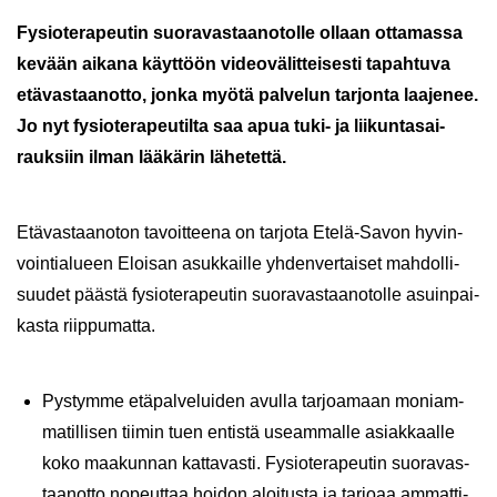
Fy­sio­te­ra­peu­tin suo­ra­vas­taa­no­tol­le ol­laan ot­ta­mas­sa
ke­vään ai­ka­na käyt­töön vi­deo­vä­lit­tei­ses­ti ta­pah­tu­va
etä­vas­taan­ot­to, jonka myötä pal­ve­lun tar­jon­ta laa­je­nee.
Jo nyt fy­sio­te­ra­peu­til­ta saa apua tuki- ja lii­kun­ta­sai­
rauk­siin ilman lää­kä­rin lä­he­tet­tä.
Etä­vas­taan­o­ton ta­voit­tee­na on tar­jo­ta Etelä-​Savon hy­vin­
voin­tia­lu­een Eloi­san asuk­kail­le yh­den­ver­tai­set mah­dol­li­
suu­det pääs­tä fy­sio­te­ra­peu­tin suo­ra­vas­taa­no­tol­le asuin­pai­
kas­ta riip­pu­mat­ta.
Pys­tym­me etä­pal­ve­lui­den avul­la tar­joa­maan mo­niam­
ma­til­li­sen tii­min tuen en­tis­tä useam­mal­le asiak­kaal­le
koko maa­kun­nan kat­ta­vas­ti. Fy­sio­te­ra­peu­tin suo­ra­vas­
taan­ot­to no­peut­taa hoi­don aloi­tus­ta ja tar­jo­aa am­mat­ti­