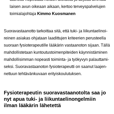
lai­sen avun oi­ke­aan ai­kaan, ker­too ter­veys­pal­ve­lu­jen
toi­mia­la­joh­ta­ja
Kimmo Kuos­ma­nen
Suo­ra­vas­taan­ot­to tar­koit­taa sitä, että tuki- ja lii­kun­tae­li­noi­
rei­nen asia­kas oh­ja­taan laa­dit­tu­jen kri­tee­rien pe­rus­teel­la
suo­raan fy­sio­te­ra­peu­til­le lää­kä­rin vas­taan­o­ton si­jaan. Tällä
mah­dol­lis­te­taan kun­tou­tus­toi­men­pi­tei­den käyn­nis­tä­mi­nen
mah­dol­li­sim­man no­peas­ti toiminta-​ ja työ­ky­vyn pa­laut­ta­mi­
sek­si. Suo­ra­vas­taan­o­ton fy­sio­te­ra­peut­ti on saa­nut laa­jen­
net­tuun teh­tä­vän­ku­vaan eri­tyis­kou­lu­tuk­sen.
Fy­sio­te­ra­peu­tin suo­ra­vas­taa­no­tol­ta saa jo
nyt apua tuki- ja lii­kun­tae­li­non­gel­miin
ilman lää­kä­rin lä­he­tet­tä