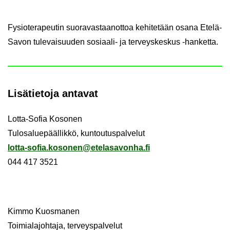
Fy­sio­te­ra­peu­tin suo­ra­vas­taan­ot­toa ke­hi­te­tään osana Etelä-​
Savon tu­le­vai­suu­den sosiaali-​ ja ter­veys­kes­kus -​hanketta.
Li­sä­tie­to­ja
an­ta­vat
Lotta-​Sofia Ko­so­nen
Tu­los­a­lue­pääl­lik­kö, kun­tou­tus­pal­ve­lut
lotta-​sofia.ko­so­nen@ete­la­sa­von­ha.fi
044 417 3521
Kimmo Kuos­ma­nen
Toi­mia­la­joh­ta­ja, ter­veys­pal­ve­lut