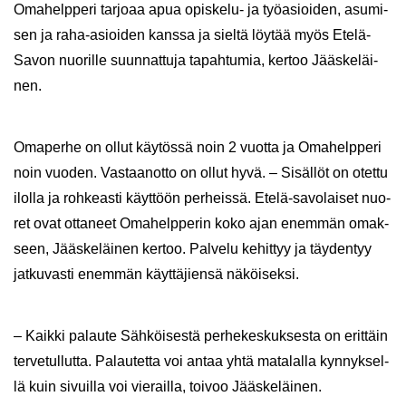
Oma­help­pe­ri tar­jo­aa apua opiskelu-​ ja työ­asioi­den, asu­mi­
sen ja raha-​asioiden kans­sa ja siel­tä löy­tää myös Etelä-​
Savon nuo­ril­le suun­nat­tu­ja ta­pah­tu­mia, ker­too Jääs­ke­läi­
nen.
Oma­per­he on ollut käy­tös­sä noin 2 vuot­ta ja Oma­help­pe­ri
noin vuo­den. Vas­taan­ot­to on ollut hyvä. – Si­säl­löt on otet­tu
ilol­la ja roh­keas­ti käyt­töön per­heis­sä. Etelä-​savolaiset nuo­
ret ovat ot­ta­neet Oma­help­pe­rin koko ajan enem­män omak­
seen, Jääs­ke­läi­nen ker­too. Pal­ve­lu ke­hit­tyy ja täy­den­tyy
jat­ku­vas­ti enem­män käyt­tä­jien­sä nä­köi­sek­si.
– Kaik­ki pa­lau­te Säh­köi­ses­tä per­he­kes­kuk­ses­ta on erit­täin
ter­ve­tul­lut­ta. Pa­lau­tet­ta voi antaa yhtä ma­ta­lal­la kyn­nyk­sel­
lä kuin si­vuil­la voi vie­rail­la, toi­voo Jääs­ke­läi­nen.