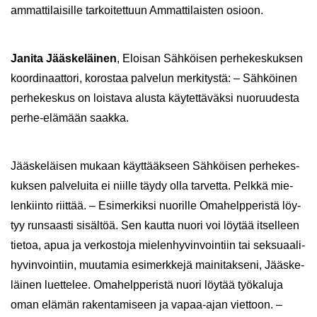
am­mat­ti­lai­sil­le tar­koi­tet­tuun Am­mat­ti­lais­ten osioon.
Ja­ni­ta Jääs­ke­läi­nen
, Eloi­san Säh­köi­sen per­he­kes­kuk­sen
koor­di­naat­to­ri, ko­ros­taa pal­ve­lun mer­ki­tys­tä: – Säh­köi­nen
per­he­kes­kus on lois­ta­va alus­ta käy­tet­tä­väk­si nuo­ruu­des­ta
perhe-​elämään saak­ka.
Jääs­ke­läi­sen mu­kaan käyt­tääk­seen Säh­köi­sen per­he­kes­
kuk­sen pal­ve­lui­ta ei niil­le täydy olla tar­vet­ta. Pelk­kä mie­
len­kiin­to riit­tää. – Esi­mer­kik­si nuo­ril­le Oma­help­pe­ris­tä löy­
tyy run­saas­ti si­säl­töä. Sen kaut­ta nuori voi löy­tää it­sel­leen
tie­toa, apua ja ver­kos­to­ja mie­len­hy­vin­voin­tiin tai sek­su­aa­li­
hy­vin­voin­tiin, muu­ta­mia esi­merk­ke­jä mai­ni­tak­se­ni, Jääs­ke­
läi­nen luet­te­lee. Oma­help­pe­ris­tä nuori löy­tää työ­ka­lu­ja
oman elä­män ra­ken­ta­mi­seen ja vapaa-​ajan viet­toon. –