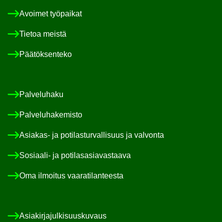
Avoi­met työ­pai­kat
Tie­toa meis­tä
Pää­tök­sen­te­ko
Pal­ve­lu­ha­ku
Pal­ve­lu­ha­ke­mis­to
Asiakas-​ ja po­ti­las­tur­val­li­suus ja val­von­ta
Sosiaali-​ ja po­ti­las­asia­vas­taa­va
Oma il­moi­tus vaa­ra­ti­lan­tees­ta
Asia­kir­ja­jul­ki­suus­ku­vaus