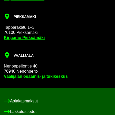
PIEK­SA­MÄ­KI
Tap­pa­ra­ka­tu 1–3,
76100 Piek­sä­mä­ki
Kir­jaa­mo Piek­sä­mä­ki
VAA­LI­JA­LA
Ne­non­pel­lon­tie 40,
76940 Ne­non­pel­to
Vaa­li­ja­lan osaamis-​ ja tu­ki­kes­kus
Asia­kas­mak­sut
Las­ku­tus­tie­dot