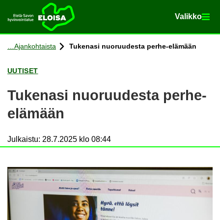
Va­lik­ko
Va­lik­ko
Etusi­vu
Siir­ry si­säl­töön
Ajan­koh­tais­ta
Tu­ke­na­si nuo­ruu­des­ta perhe-​elämään
UU­TI­SET
Tu­ke­na­si nuo­ruu­des­ta perhe-​
elämään
Julkaistu
:
28.7.2025 klo 08:44