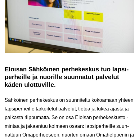
Eloi­san Säh­köi­nen per­he­kes­kus tuo lap­si­
per­heil­le ja nuo­ril­le suun­na­tut pal­ve­lut
käden ulot­tu­vil­le.
Säh­köi­nen per­he­kes­kus on suun­ni­tel­tu ko­koa­maan yh­teen
lap­si­per­heil­le tar­koi­te­tut pal­ve­lut, tie­toa ja tukea ajas­ta ja
pai­kas­ta riip­pu­mat­ta
.
Se on osa Eloi­san per­he­kes­kus­toi­
min­taa ja ja­kaan­tuu kol­meen osaan: lap­si­per­heil­le suun­
nat­tuun Oma­per­hee­seen, nuor­ten omaan Oma­help­pe­riin ja