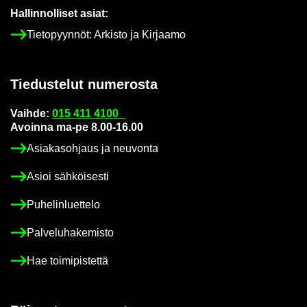
Hal­lin­nol­li­set asiat:
Tie­to­pyyn­nöt: Ar­kis­to ja Kir­jaa­mo
Tie­dus­te­lut nu­me­ros­ta
Vaih­de:
015 411 4100
Avoin­na ma-pe 8.00-16.00
Asia­kas­oh­jaus ja neu­von­ta
Asioi säh­köi­ses­ti
Pu­he­lin­luet­te­lo
Pal­ve­lu­ha­ke­mis­to
Hae toi­mi­pis­tet­tä