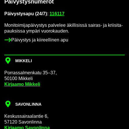
Päi­vys­tys­nu­me­rot
Päi­vys­tys­a­pu (24/7):
116117
Mo­ni­toi­mi­ja­päi­vys­tys pal­ve­lee äkil­li­sis­sä sairas-​ ja krii­si­ta­
pauk­sis­sa ym­pä­ri vuo­ro­kau­den.
Päi­vys­tys ja kii­reel­li­nen apu
MIK­KE­LI
Por­ras­sal­men­ka­tu 35–37,
50100 Mik­ke­li
Kir­jaa­mo Mik­ke­li
SA­VON­LIN­NA
Kes­kus­sai­raa­lan­tie 6,
57120 Sa­von­lin­na
Kir­jaa­mo Sa­von­lin­na