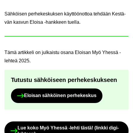
Säh­köi­sen per­he­kes­kuk­sen käyt­töön­ot­toa teh­dään Kes­tä­
vän kas­vun Eloi­sa -​hankkeen tuel­la.
Tämä ar­tik­ke­li on jul­kais­tu osana Eloi­san Myö Yhes­sä -​
lehteä 2025.
Tu­tus­tu säh­köi­seen per­he­kes­kuk­seen
Eloi­san säh­köi­nen per­he­kes­kus
Lue koko Myö Yhes­sä -​lehti tästä! (link­ki di­gi­