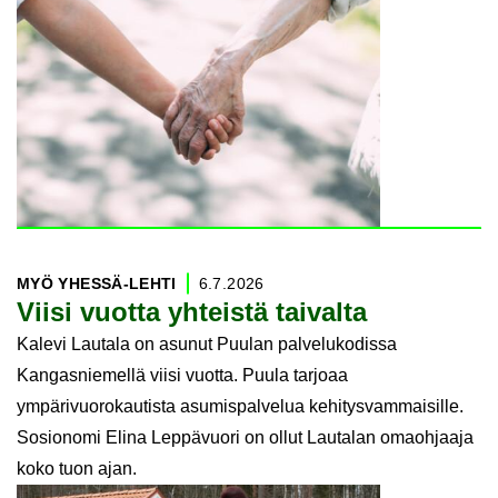
MYÖ YHESSÄ-​LEHTI
6.7.2026
Viisi vuot­ta yh­teis­tä tai­val­ta
Kalevi Lautala on asunut Puulan palvelukodissa
Kangasniemellä viisi vuotta. Puula tarjoaa
ympärivuorokautista asumispalvelua kehitysvammaisille.
Sosionomi Elina Leppävuori on ollut Lautalan omaohjaaja
koko tuon ajan.