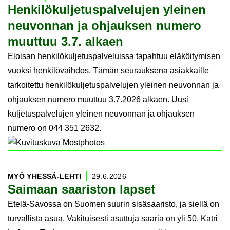
Hen­ki­lö­kul­je­tus­pal­ve­lu­jen ylei­nen
neu­von­nan ja oh­jauk­sen nu­me­ro
muut­tuu 3.7. al­kaen
Eloisan henkilökuljetuspalveluissa tapahtuu eläköitymisen
vuoksi henkilövaihdos. Tämän seurauksena asiakkaille
tarkoitettu henkilökuljetuspalvelujen yleinen neuvonnan ja
ohjauksen numero muuttuu 3.7.2026 alkaen. Uusi
kuljetuspalvelujen yleinen neuvonnan ja ohjauksen
numero on 044 351 2632.
MYÖ YHESSÄ-​LEHTI
29.6.2026
Sai­maan saa­ris­ton lap­set
Etelä-Savossa on Suomen suurin sisäsaaristo, ja siellä on
turvallista asua. Vakituisesti asuttuja saaria on yli 50. Katri