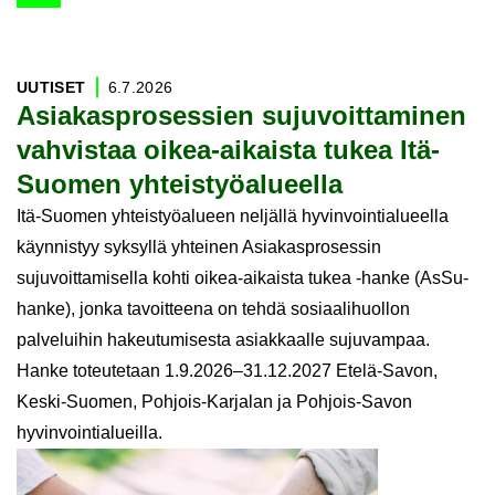
704
artikkelia löytynyt
UU­TI­SET
6.7.2026
Asia­kas­pro­ses­sien su­ju­voit­ta­mi­nen
vah­vis­taa oikea-​aikaista tukea Itä-​
Suomen yh­teis­työ­alu­eel­la
Itä-Suomen yhteistyöalueen neljällä hyvinvointialueella
käynnistyy syksyllä yhteinen Asiakasprosessin
sujuvoittamisella kohti oikea-aikaista tukea -hanke (AsSu-
hanke), jonka tavoitteena on tehdä sosiaalihuollon
palveluihin hakeutumisesta asiakkaalle sujuvampaa.
Hanke toteutetaan 1.9.2026–31.12.2027 Etelä-Savon,
Keski-Suomen, Pohjois-Karjalan ja Pohjois-Savon
hyvinvointialueilla.