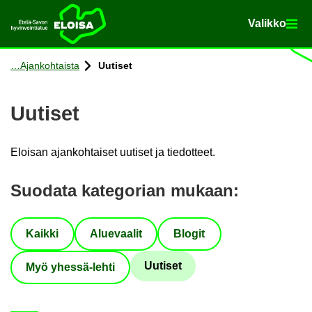
Va­lik­ko
Va­lik­ko
Etusi­vu
Siir­ry si­säl­töön
Ajan­koh­tais­ta
Uu­ti­set
Uu­ti­set
Eloi­san ajan­koh­tai­set uu­ti­set ja tie­dot­teet.
Suo­da­ta ka­te­go­rian mu­kaan
:
Kaik­ki
Alue­vaa­lit
Blo­git
Uu­ti­set
Myö yhessä-​lehti