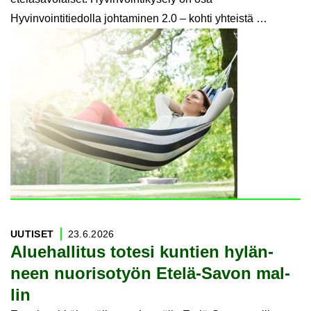
Hyvinvointitiedolla johtaminen 2.0 – kohti yhteistä …
UU­TI­SET
23.6.2026
Alue­hal­li­tus to­te­si kun­tien hy­län­
neen nuo­ri­so­työn Etelä-​Savon mal­
lin