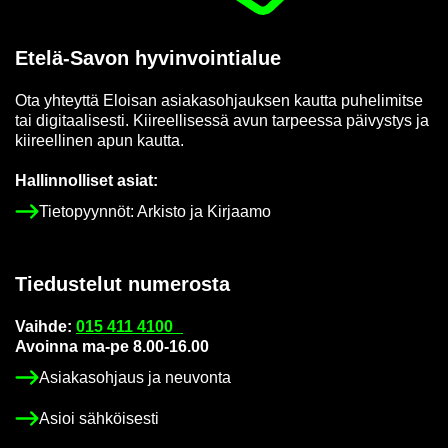
Etelä-​Savon hy­vin­voin­tia­lue
Ota yh­teyt­tä Eloi­san asia­kas­oh­jauk­sen kaut­ta pu­he­li­mit­se
tai di­gi­taa­li­ses­ti. Kii­reel­li­ses­sä avun tar­pees­sa päi­vys­tys ja
kii­reel­li­nen apun kaut­ta.
Hal­lin­nol­li­set asiat:
Tie­to­pyyn­nöt: Ar­kis­to ja Kir­jaa­mo
Tie­dus­te­lut nu­me­ros­ta
Vaih­de:
015 411 4100
Avoin­na ma-pe 8.00-16.00
Asia­kas­oh­jaus ja neu­von­ta
Asioi säh­köi­ses­ti