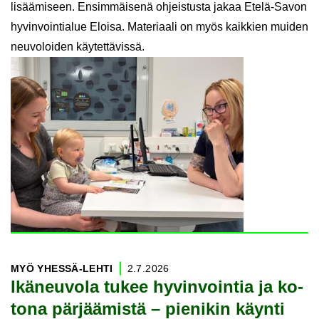
lisäämiseen. Ensimmäisenä ohjeistusta jakaa Etelä-Savon
hyvinvointialue Eloisa. Materiaali on myös kaikkien muiden
neuvoloiden käytettävissä.
MYÖ YHESSÄ-​LEHTI
2.7.2026
Ikä­neu­vo­la tukee hy­vin­voin­tia ja ko­
to­na pär­jää­mis­tä – pie­ni­kin käyn­ti