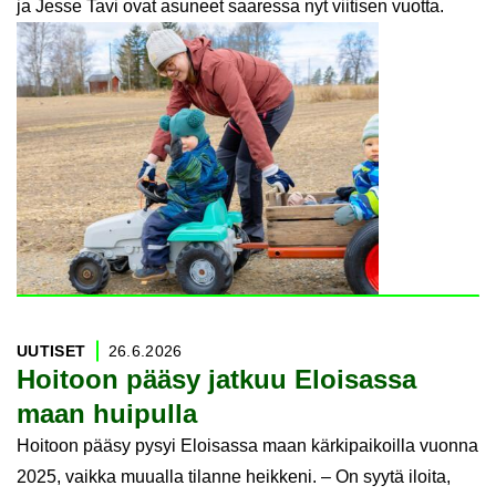
ja Jesse Tavi ovat asuneet saaressa nyt viitisen vuotta.
UU­TI­SET
26.6.2026
Hoi­toon pääsy jat­kuu Eloi­sas­sa
maan hui­pul­la
Hoitoon pääsy pysyi Eloisassa maan kärkipaikoilla vuonna
2025, vaikka muualla tilanne heikkeni. – On syytä iloita,