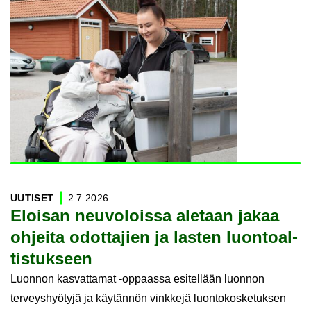
UU­TI­SET
2.7.2026
Eloi­san neu­vo­lois­sa ale­taan jakaa
oh­jei­ta odot­ta­jien ja las­ten luon­toal­
tis­tuk­seen
Luonnon kasvattamat -oppaassa esitellään luonnon
terveyshyötyjä ja käytännön vinkkejä luontokosketuksen