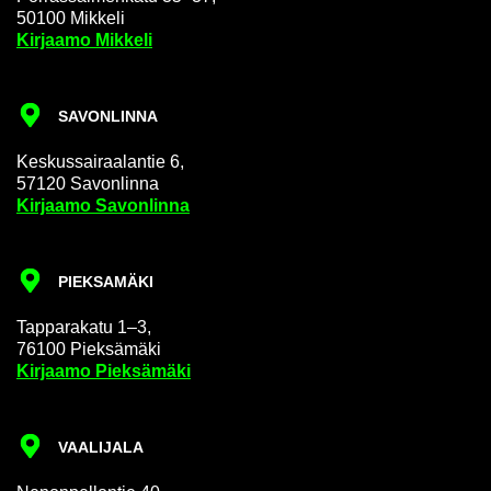
50100 Mik­ke­li
Kir­jaa­mo Mik­ke­li
SA­VON­LIN­NA
Kes­kus­sai­raa­lan­tie 6,
57120 Sa­von­lin­na
Kir­jaa­mo Sa­von­lin­na
PIEK­SA­MÄ­KI
Tap­pa­ra­ka­tu 1–3,
76100 Piek­sä­mä­ki
Kir­jaa­mo Piek­sä­mä­ki
VAA­LI­JA­LA