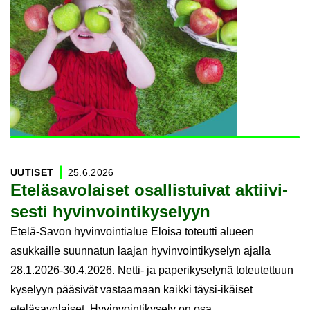
UU­TI­SET
25.6.2026
Ete­lä­sa­vo­lai­set osal­lis­tui­vat ak­tii­vi­
ses­ti hy­vin­voin­ti­ky­se­lyyn
Etelä-Savon hyvinvointialue Eloisa toteutti alueen
asukkaille suunnatun laajan hyvinvointikyselyn ajalla
28.1.2026-30.4.2026. Netti- ja paperikyselynä toteutettuun
kyselyyn pääsivät vastaamaan kaikki täysi-ikäiset
eteläsavolaiset. Hyvinvointikysely on osa