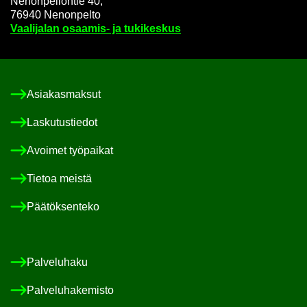
Ne­non­pel­lon­tie 40,
76940 Ne­non­pel­to
Vaa­li­ja­lan osaamis-​ ja tu­ki­kes­kus
Asia­kas­mak­sut
Las­ku­tus­tie­dot
Avoi­met työ­pai­kat
Tie­toa meis­tä
Pää­tök­sen­te­ko
Pal­ve­lu­ha­ku
Pal­ve­lu­ha­ke­mis­to