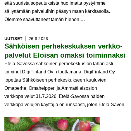
että suurista sopeutuksista huolimatta pystyimme
säilyttämään palveluihin pääsyn maan kärkitasolla.
Olemme saavuttaneet tämän hienon …
UU­TI­SET
26.6.2026
Säh­köi­sen per­he­kes­kuk­sen verk­ko­
pal­ve­lut Eloi­san omak­si toi­min­nak­si
Etelä-Savossa sähköinen perhekeskus on tähän asti
toiminut DigiFinland Oy:n tuottamana. DigiFinland Oy
lopettaa Sähköiseen perhekeskukseen kuuluvien
Omaperhe, Omahelpperi ja Ammattilaisosion
verkkopalvelut 31.7.2026. Etelä-Savossa näiden
verkkopalvelujen käyttäjiä on runsaasti, joten Etelä-Savon
…