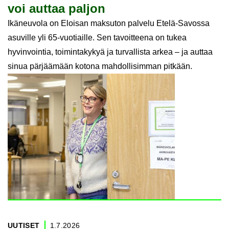
voi aut­taa pal­jon
Ikäneuvola on Eloisan maksuton palvelu Etelä-Savossa
asuville yli 65-vuotiaille. Sen tavoitteena on tukea
hyvinvointia, toimintakykyä ja turvallista arkea – ja auttaa
sinua pärjäämään kotona mahdollisimman pitkään.
UU­TI­SET
1.7.2026