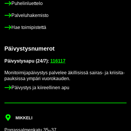
Pu­he­lin­luet­te­lo
Pal­ve­lu­ha­ke­mis­to
Hae toi­mi­pis­tet­tä
Päi­vys­tys­nu­me­rot
Päi­vys­tys­a­pu (24/7):
116117
Mo­ni­toi­mi­ja­päi­vys­tys pal­ve­lee äkil­li­sis­sä sairas-​ ja krii­si­ta­
pauk­sis­sa ym­pä­ri vuo­ro­kau­den.
Päi­vys­tys ja kii­reel­li­nen apu
MIK­KE­LI
Por­ras­sal­men­ka­tu 35–37,