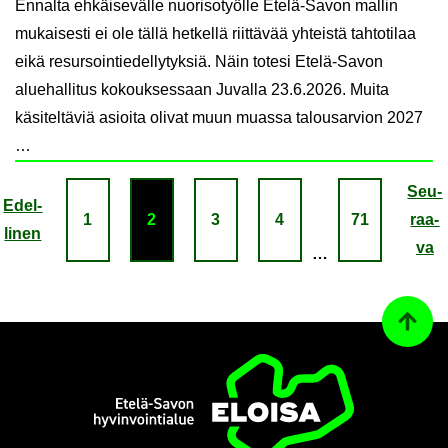
Ennalta ehkäisevälle nuorisotyölle Etelä-Savon mallin
mukaisesti ei ole tällä hetkellä riittävää yhteistä tahtotilaa
eikä resursointiedellytyksiä. Näin totesi Etelä-Savon
aluehallitus kokouksessaan Juvalla 23.6.2026. Muita
käsiteltäviä asioita olivat muun muassa talousarvion 2027
…
Seu­
Edel­
1
2
3
4
71
raa­
li­nen
va
…
Ta­kai­s
Etusi­vu