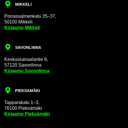
MIK­KE­LI
Por­ras­sal­men­ka­tu 35–37,
50100 Mik­ke­li
Kir­jaa­mo Mik­ke­li
SA­VON­LIN­NA
Kes­kus­sai­raa­lan­tie 6,
57120 Sa­von­lin­na
Kir­jaa­mo Sa­von­lin­na
PIEK­SA­MÄ­KI
Tap­pa­ra­ka­tu 1–3,
76100 Piek­sä­mä­ki
Kir­jaa­mo Piek­sä­mä­ki