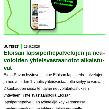
UU­TI­SET
15.6.2026
Eloi­san lap­si­per­he­pal­ve­lu­jen ja neu­
vo­loi­den yh­teis­vas­taa­no­tot ai­kais­tu­
vat
Etelä-Savon hyvinvointialue Eloisan lapsiperhepalvelujen
ja neuvoloiden 1-vuotis yhteisvastaanotto siirtyy jo vauvan
2 kuukauden iässä tehtävän neuvolatarkastuksen
yhteyteen. Yhteisvastaanotolla Eloisan
lapsiperhepalvelujen työntekijä käy kertomassa
lapsiperhepalvelujen tukimuodoista perheelle.