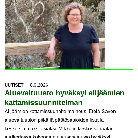
UU­TI­SET
8.6.2026
Alue­val­tuus­to hy­väk­syi ali­jää­mien
kat­ta­mis­suun­ni­tel­man
Alijäämien kattamissuunnitelma nousi Etelä-Savon
aluevaltuuston pitkällä päätösasioiden listalla
keskeisimmäksi asiaksi. Mikkelin keskussairaalan
auditoriossa kokoontunut aluevaltuusto hyväksyi