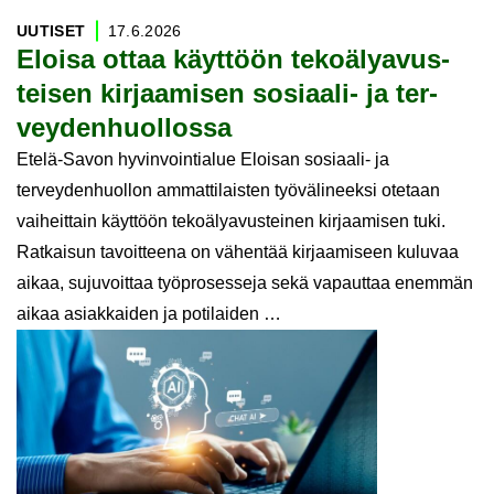
UU­TI­SET
17.6.2026
Eloi­sa ottaa käyt­töön te­ko­ä­ly­avus­
tei­sen kir­jaa­mi­sen sosiaali-​ ja ter­
vey­den­huol­los­sa
Etelä-Savon hyvinvointialue Eloisan sosiaali- ja
terveydenhuollon ammattilaisten työvälineeksi otetaan
vaiheittain käyttöön tekoälyavusteinen kirjaamisen tuki.
Ratkaisun tavoitteena on vähentää kirjaamiseen kuluvaa
aikaa, sujuvoittaa työprosesseja sekä vapauttaa enemmän
aikaa asiakkaiden ja potilaiden …