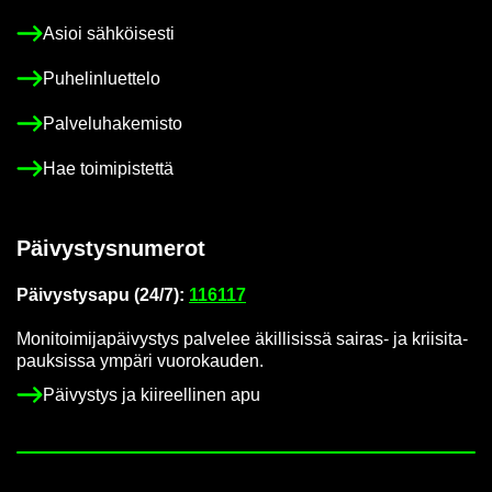
Asioi säh­köi­ses­ti
Pu­he­lin­luet­te­lo
Pal­ve­lu­ha­ke­mis­to
Hae toi­mi­pis­tet­tä
Päi­vys­tys­nu­me­rot
Päi­vys­tys­a­pu (24/7):
116117
Mo­ni­toi­mi­ja­päi­vys­tys pal­ve­lee äkil­li­sis­sä sairas-​ ja krii­si­ta­
pauk­sis­sa ym­pä­ri vuo­ro­kau­den.
Päi­vys­tys ja kii­reel­li­nen apu