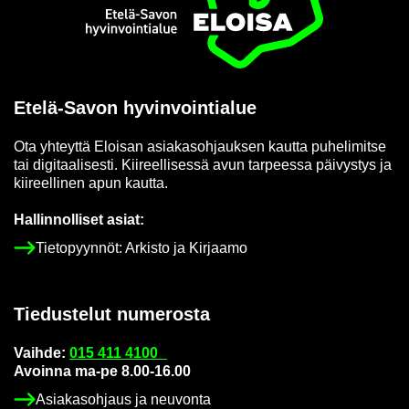
Etusi­vu
Etelä-​Savon hy­vin­voin­tia­lue
Ota yh­teyt­tä Eloi­san asia­kas­oh­jauk­sen kaut­ta pu­he­li­mit­se
tai di­gi­taa­li­ses­ti. Kii­reel­li­ses­sä avun tar­pees­sa päi­vys­tys ja
kii­reel­li­nen apun kaut­ta.
Hal­lin­nol­li­set asiat:
Tie­to­pyyn­nöt: Ar­kis­to ja Kir­jaa­mo
Tie­dus­te­lut nu­me­ros­ta
Vaih­de:
015 411 4100
Avoin­na ma-pe 8.00-16.00
Asia­kas­oh­jaus ja neu­von­ta