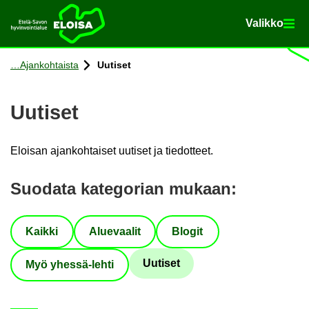
Va­lik­ko
Va­lik­ko
Etusi­vu
Siir­ry si­säl­töön
Ajan­koh­tais­ta
Uu­ti­set
Uu­ti­set
Eloi­san ajan­koh­tai­set uu­ti­set ja tie­dot­teet.
Suo­da­ta ka­te­go­rian mu­kaan
:
Kaik­ki
Alue­vaa­lit
Blo­git
Uu­ti­set
Myö yhessä-​lehti