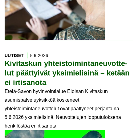
UU­TI­SET
5.6.2026
Ki­vi­tas­kun yh­teis­toi­min­ta­neu­vot­te­
lut päät­tyi­vät yk­si­mie­li­si­nä – ke­tään
ei ir­ti­sa­no­ta
Etelä-Savon hyvinvointialue Eloisan Kivitaskun
asumispalveluyksikköä koskeneet
yhteistoimintaneuvottelut ovat päättyneet perjantaina
5.6.2026 yksimielisinä. Neuvottelujen lopputuloksena
henkilöstöä ei irtisanota.