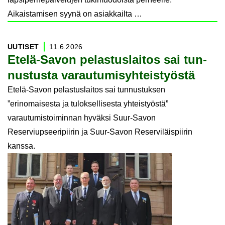
Aikaistamisen syynä on asiakkailta …
UU­TI­SET
11.6.2026
Etelä-​Savon pe­las­tus­lai­tos sai tun­
nus­tus­ta va­rau­tu­mi­syh­teis­työs­tä
Etelä-Savon pelastuslaitos sai tunnustuksen
”erinomaisesta ja tuloksellisesta yhteistyöstä”
varautumistoiminnan hyväksi Suur-Savon
Reserviupseeripiirin ja Suur-Savon Reserviläispiirin
kanssa.