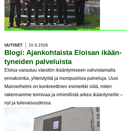
UU­TI­SET
10.6.2026
Blogi: Ajan­koh­tais­ta Eloi­san ikään­
ty­nei­den pal­ve­luis­ta
Eloisa varautuu väestön ikääntymiseen vahvistamalla
ennakointia, yhteistyötä ja monipuolisia palveluja. Uusi
Mannerhelmi on konkreettinen esimerkki siitä, miten
rakennamme toimivaa ja inhimillistä arkea ikääntyneille –
nyt ja tulevaisuudessa.