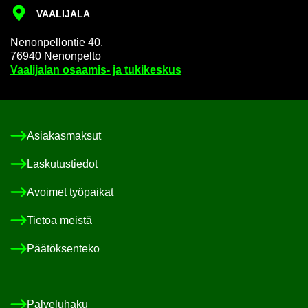
VAA­LI­JA­LA
Ne­non­pel­lon­tie 40,
76940 Ne­non­pel­to
Vaa­li­ja­lan osaamis-​ ja tu­ki­kes­kus
Asia­kas­mak­sut
Las­ku­tus­tie­dot
Avoi­met työ­pai­kat
Tie­toa meis­tä
Pää­tök­sen­te­ko
Pal­ve­lu­ha­ku