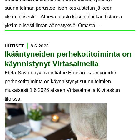
suunnitelman perusteellisen keskustelun jälkeen
yksimielisesti. – Aluevaltuusto käsitteli pitkän listansa
yksimielisesti ilman äänestyksiä. Omasta …
UU­TI­SET
8.6.2026
Ikään­ty­nei­den per­he­ko­ti­toi­min­ta on
käyn­nis­ty­nyt Vir­ta­sal­mel­la
Etelä-Savon hyvinvointialue Eloisan ikääntyneiden
perhekotitoiminta on käynnistynyt suunnitelmien
mukaisesti 1.6.2026 alkaen Virtasalmella Kivitaskun
tiloissa.