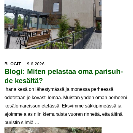
BLO­GIT
9.6.2026
Blogi: Miten pe­las­taa oma pa­ri­suh­
de ke­säl­tä?
Ihana kesä on lähestymässä ja monessa perheessä
odotetaan jo kovasti lomaa. Muistan yhden oman perheeni
kesälomareissun etelässä. Eksyimme säkkipimeässä ja
ajoimme alas niin kiemuraista vuoren rinnettä, että äitinä
puristin silmiä …