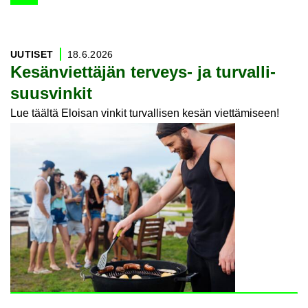
704
artikkelia löytynyt
UU­TI­SET
18.6.2026
Ke­sän­viet­tä­jän terveys-​ ja tur­val­li­
suus­vin­kit
Lue täältä Eloisan vinkit turvallisen kesän viettämiseen!