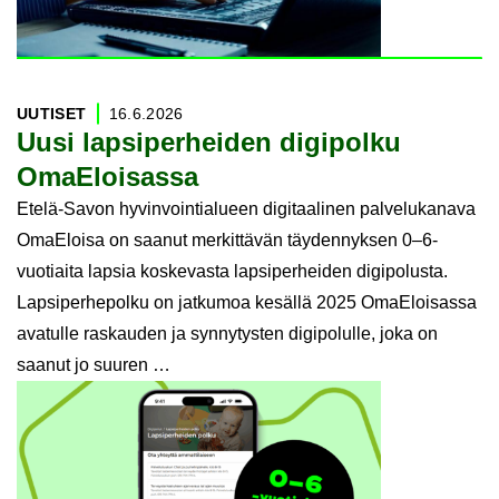
UU­TI­SET
16.6.2026
Uusi lap­si­per­hei­den di­gi­pol­ku
OmaE­loi­sas­sa
Etelä-Savon hyvinvointialueen digitaalinen palvelukanava
OmaEloisa on saanut merkittävän täydennyksen 0–6-
vuotiaita lapsia koskevasta lapsiperheiden digipolusta.
Lapsiperhepolku on jatkumoa kesällä 2025 OmaEloisassa
avatulle raskauden ja synnytysten digipolulle, joka on
saanut jo suuren …