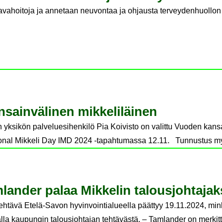
aavahoitoja ja annetaan neuvontaa ja ohjausta terveydenhuollon
sain­vä­li­nen mik­ke­li­läi­nen
sikön palveluesihenkilö Pia Koivisto on valittu Vuoden kansai
ational Mikkeli Day IMD 2024 -tapahtumassa 12.11. Tunnustus 
­lan­der palaa Mik­ke­lin ta­lous­joh­ta­jak­
tehtävä Etelä-Savon hyvinvointialueella päättyy 19.11.2024, mi
la kaupungin talousjohtajan tehtävästä. – Tamlander on merkitt