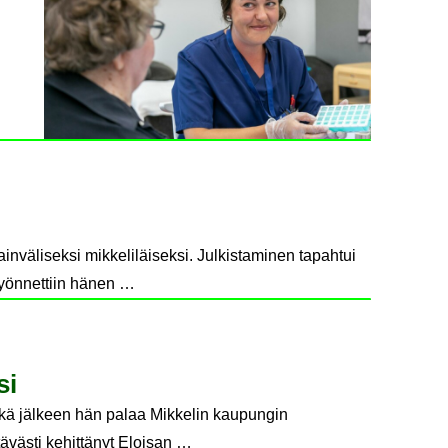
nväliseksi mikkeliläiseksi. Julkistaminen tapahtui
myönnettiin hänen …
si
nkä jälkeen hän palaa Mikkelin kaupungin
ävästi kehittänyt Eloisan …