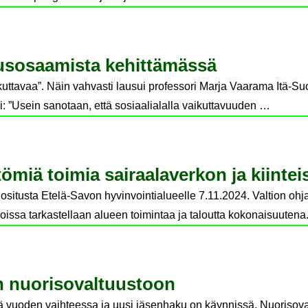
uus­osaa­mis­ta ke­hit­tä­mäs­sä
ikuttavaa”. Näin vahvasti lausui professori Marja Vaarama Itä-Su
oi: ”Usein sanotaan, että sosiaalialalla vaikuttavuuden …
it­tö­miä toi­mia sai­raa­la­ver­kon ja kiin­t
uositusta Etelä-Savon hyvinvointialueelle 7.11.2024. Valtion ohj
joissa tarkastellaan alueen toimintaa ja taloutta kokonaisuutena.
nuo­ri­so­val­tuus­toon
 vuoden vaihteessa ja uusi jäsenhaku on käynnissä. Nuorisoval