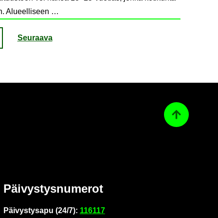
n. Alueelliseen …
Seu­raa­va
Ta­kai­sin ylös
Päi­vys­tys­nu­me­rot
Päi­vys­tys­a­pu (24/7):
116117