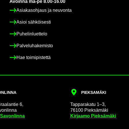
Avoin­na ma-pe 8.00-16.00
Asia­kas­oh­jaus ja neu­von­ta
Asioi säh­köi­ses­ti
Pu­he­lin­luet­te­lo
Pal­ve­lu­ha­ke­mis­to
Hae toi­mi­pis­tet­tä
N­LIN­NA
PIEK­SA­MÄ­KI
raa­lan­tie 6,
Tap­pa­ra­ka­tu 1–3,
on­lin­na
76100 Piek­sä­mä­ki
 Sa­von­lin­na
Kir­jaa­mo Piek­sä­mä­ki