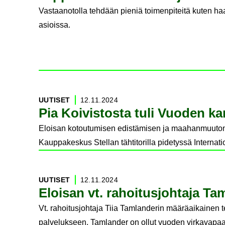
Vastaanotolla tehdään pieniä toimenpiteitä kuten h
asioissa.
UU­TI­SET
12.11.2024
Pia Koi­vis­tos­ta tuli Vuo­den kan­
Eloisan kotoutumisen edistämisen ja maahanmuuton yk
Kauppakeskus Stellan tähtitorilla pidetyssä Intern
UU­TI­SET
12.11.2024
Eloi­san vt. ra­hoi­tus­joh­ta­ja Tam
Vt. rahoitusjohtaja Tiia Tamlanderin määräaikainen 
palvelukseen. Tamlander on ollut vuoden virkavapaal