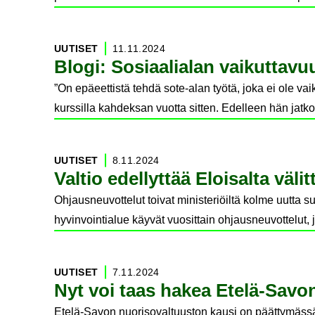
UU­TI­SET
11.11.2024
Blogi: So­si­aa­lia­lan vai­kut­ta­v
”On epäeettistä tehdä sote-alan työtä, joka ei ole va
kurssilla kahdeksan vuotta sitten. Edelleen hän jatk
UU­TI­SET
8.11.2024
Val­tio edel­lyt­tää Eloi­sal­ta vä­l
Ohjausneuvottelut toivat ministeriöiltä kolme uutta s
hyvinvointialue käyvät vuosittain ohjausneuvottelut, 
UU­TI­SET
7.11.2024
Nyt voi taas hakea Etelä-​Savon 
Etelä-Savon nuorisovaltuuston kausi on päättymässä