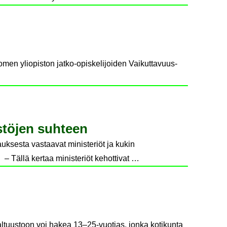
omen yliopiston jatko-opiskelijoiden Vaikuttavuus-
eis­tö­jen suh­teen
auksesta vastaavat ministeriöt ja kukin
 – Tällä kertaa ministeriöt kehottivat …
tuustoon voi hakea 13–25-vuotias, jonka kotikunta