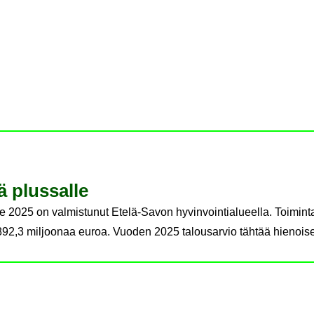
ä plus­sal­le
elle 2025 on valmistunut Etelä-Savon hyvinvointialueella. Toi
92,3 miljoonaa euroa. Vuoden 2025 talousarvio tähtää hienoises