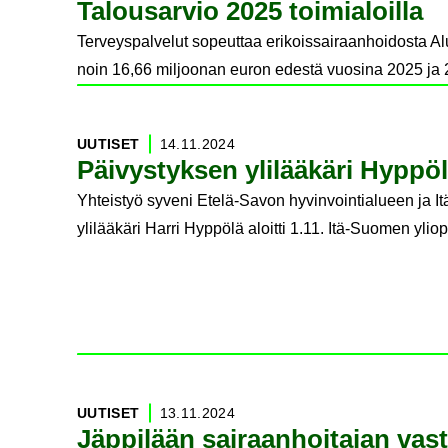
Ta­lous­ar­vio 2025 toi­mia­loil­la
Terveyspalvelut sopeuttaa erikoissairaanhoidosta A
noin 16,66 miljoonan euron edestä vuosina 2025 ja 
UU­TI­SET
14.11.2024
Päi­vys­tyk­sen yli­lää­kä­ri Hyp­pö­
Yhteistyö syveni Etelä-Savon hyvinvointialueen ja It
ylilääkäri Harri Hyppölä aloitti 1.11. Itä-Suomen ylio
UU­TI­SET
13.11.2024
Jäp­pi­lään sai­raan­hoi­ta­jan vas­ta