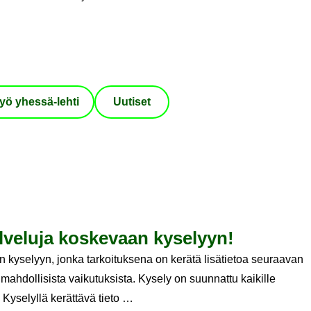
yö yhessä-​lehti
Uu­ti­set
l­ve­lu­ja kos­ke­vaan ky­se­lyyn!
 kyselyyn, jonka tarkoituksena on kerätä lisätietoa seuraavan
ahdollisista vaikutuksista. Kysely on suunnattu kaikille
. Kyselyllä kerättävä tieto …