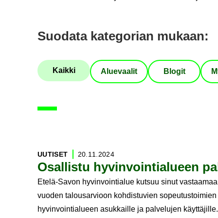
Suo­da­ta ka­te­go­rian mu­kaan
:
Kaik­ki
Alue­vaa­lit
Blo­git
M
709
artikkelia löytynyt
UU­TI­SET
20.11.2024
Osal­lis­tu hy­vin­voin­tia­lu­een pa
Etelä-Savon hyvinvointialue kutsuu sinut vastaamaan
vuoden talousarvioon kohdistuvien sopeutustoimien m
hyvinvointialueen asukkaille ja palvelujen käyttäjille