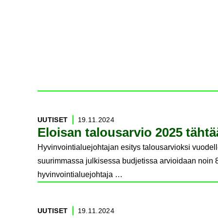
UU­TI­SET
19.11.2024
Eloi­san ta­lous­ar­vio 2025 täh­tä
Hyvinvointialuejohtajan esitys talousarvioksi vuod
suurimmassa julkisessa budjetissa arvioidaan noin 8
hyvinvointialuejohtaja …
UU­TI­SET
19.11.2024