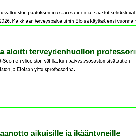
luevaltuuston päätöksen mukaan suurimmat säästöt kohdistuvat 
2026. Kaikkiaan terveyspalveluihin Eloisa käyttää ensi vuonna
lä aloit­ti ter­vey­den­huol­lon pro­fes­so­ri
ä-Suomen yliopiston välillä, kun päivystysosaston sisätautien
piston ja Eloisan yhteisprofessorina.
an­ot­to ai­kui­sil­le ja ikään­ty­neil­le