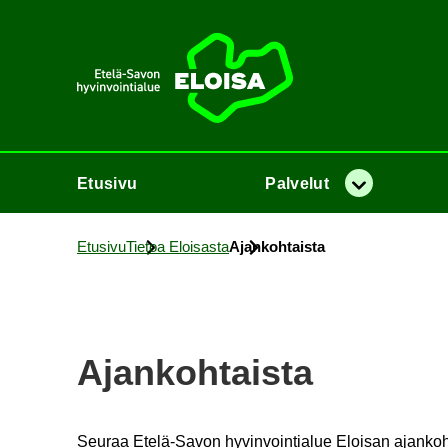
Etusi­vu
Etusi­vu
Pal­ve­lut
Va­lik­ko
Etusi­vu
Tie­toa Eloi­sas­ta
Ajan­koh­tais­ta
Ajan­koh­tais­ta
Seu­raa Etelä-​Savon hy­vin­voin­tia­lue Eloi­san ajan­koh­tai­