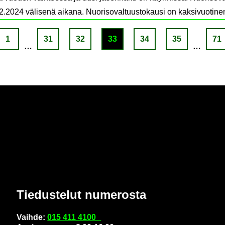
2.2024 välisenä aikana. Nuorisovaltuustokausi on kaksivuotine
1
31
32
33
34
35
71
…
…
Tie­dus­te­lut nu­me­ros­ta
Vaih­de:
015 411 4100