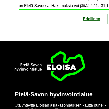
on Etelä-Savossa. Hakemuksia voi jättää 4.11.–31.1
Edel­li­nen
Etusi­vu
Etelä-​Savon hy­vin­voin­tia­lue
Ota yh­teyt­tä Eloi­san asia­kas­oh­jauk­sen kaut­ta pu­he­li­