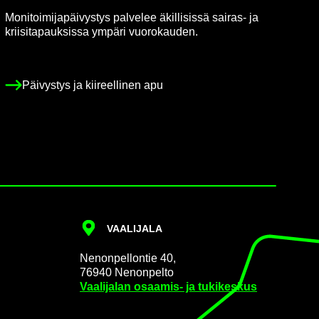
Mo­ni­toi­mi­ja­päi­vys­tys pal­ve­lee äkil­li­sis­sä sairas-​ ja
krii­si­ta­pauk­sis­sa ym­pä­ri vuo­ro­kau­den.
Päi­vys­tys ja kii­reel­li­nen apu
VAA­LI­JA­LA
Ne­non­pel­lon­tie 40,
76940 Ne­non­pel­to
Vaa­li­ja­lan osaamis-​ ja tu­ki­kes­kus