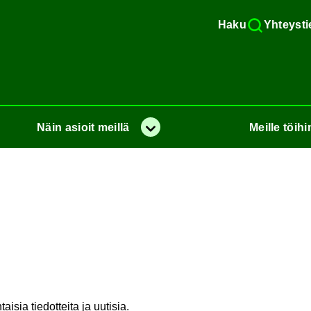
Haku
Yh­teys­ti
Näin
asioit
meil­lä
Meil­le
töi­hi
Va­lik­ko
sia tie­dot­tei­ta ja uu­ti­sia.