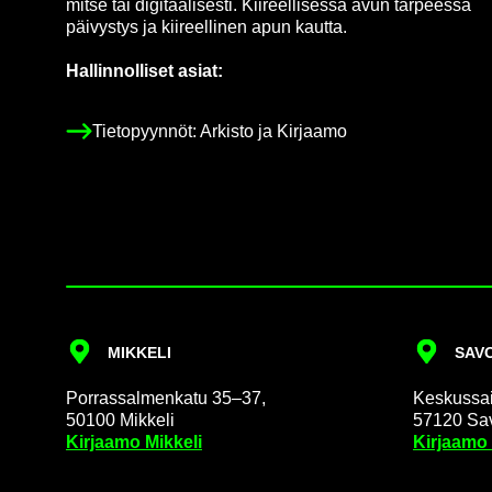
mit­se tai di­gi­taa­li­ses­ti. Kii­reel­li­ses­sä avun tar­pees­sa
päi­vys­tys ja kii­reel­li­nen apun kaut­ta.
Hal­lin­nol­li­set asiat:
Tie­to­pyyn­nöt: Ar­kis­to ja Kir­jaa­mo
MIK­KE­LI
SA­VO
Por­ras­sal­men­ka­tu 35–37,
Kes­kus­sai­
50100 Mik­ke­li
57120 Sa­v
Kir­jaa­mo Mik­ke­li
Kir­jaa­mo