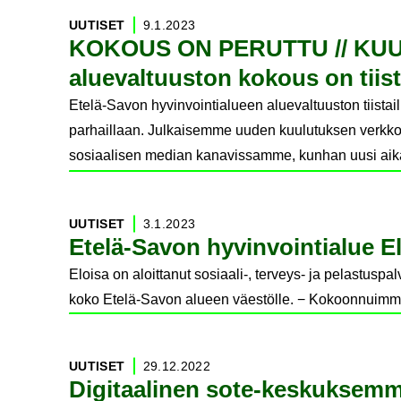
UU­TI­SET
9.1.2023
KO­KOUS ON PE­RUT­TU // KUU­LU­
alue­val­tuus­ton ko­kous on tiis­
Etelä-Savon hyvinvointialueen aluevaltuuston tiistail
parhaillaan. Julkaisemme uuden kuulutuksen verkk
sosiaalisen median kanavissamme, kunhan uusi ai
UU­TI­SET
3.1.2023
Etelä-​Savon hy­vin­voin­tia­lue El
Eloisa on aloittanut sosiaali-, terveys- ja pelastuspa
koko Etelä-Savon alueen väestölle. − Kokoonnuimm
UU­TI­SET
29.12.2022
Di­gi­taa­li­nen sote-​keskuksemm