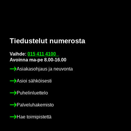
Tie­dus­te­lut nu­me­ros­ta
Vaih­de:
015 411 4100
Avoin­na ma-pe 8.00-16.00
Asia­kas­oh­jaus ja neu­von­ta
Asioi säh­köi­ses­ti
Pu­he­lin­luet­te­lo
Pal­ve­lu­ha­ke­mis­to
Hae toi­mi­pis­tet­tä