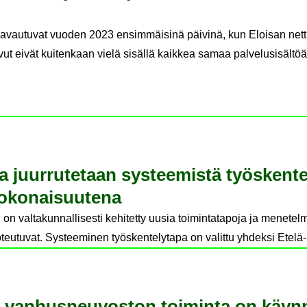
t avautuvat vuoden 2023 ensimmäisinä päivinä, kun Eloisan nett
ut eivät kuitenkaan vielä sisällä kaikkea samaa palvelusisältöä
la juur­ru­te­taan sys­tee­mis­tä työs­ken­t
ko­nai­suu­te­na
 valtakunnallisesti kehitetty uusia toimintatapoja ja menetelmi
t toteutuvat. Systeeminen työskentelytapa on valittu yhdeksi Ete
n van­hus­neu­vos­ton toi­min­ta on käyn­