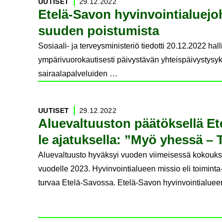
UU­TI­SET
29.12.2022
Etelä-​Savon hy­vin­voin­tia­lue­joh­
suu­den pois­tu­mis­ta
Sosiaali- ja terveysministeriö tiedotti 20.12.2022 ha
ympärivuorokautisesti päivystävän yhteispäivystysyksi
sairaalapalveluiden …
UU­TI­SET
29.12.2022
Alue­val­tuus­ton pää­tök­sel­lä Ete
le aja­tuk­sel­la: ”Myö yhes­sä – 
Aluevaltuusto hyväksyi vuoden viimeisessä kokoukses
vuodelle 2023. Hyvinvointialueen missio eli toiminta
turvaa Etelä-Savossa. Etelä-Savon hyvinvointialuee