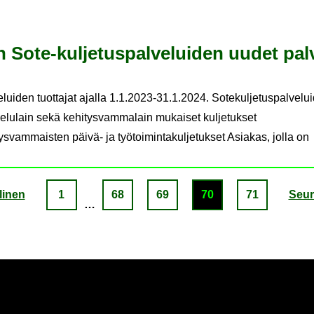
en Sote-​kuljetuspalveluiden uudet pal­
eluiden tuottajat ajalla 1.1.2023-31.1.2024. Sotekuljetuspalvelu
lvelulain sekä kehitysvammalain mukaiset kuljetukset
ysvammaisten päivä- ja työtoimintakuljetukset Asiakas, jolla on
li­nen
1
68
69
70
71
Seu­r
…