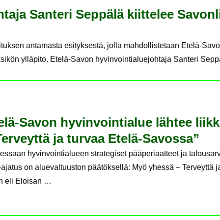
ta­ja San­te­ri Sep­pä­lä kiit­te­lee Sa­von­
llituksen antamasta esityksestä, jolla mahdollistetaan Etelä-Sav
kön ylläpito. Etelä-Savon hyvinvointialuejohtaja Santeri Seppälä
lä-​Savon hy­vin­voin­tia­lue läh­tee liik­
Ter­veyt­tä ja tur­vaa Etelä-​Savossa”
saan hyvinvointialueen strategiset pääperiaatteet ja talousar
-ajatus on aluevaltuuston päätöksellä: Myö yhessä – Terveyttä j
n eli Eloisan …