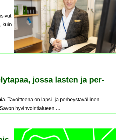
isivut
, kuin
e­ly­ta­paa, jossa las­ten ja per­
ä. Tavoitteena on lapsi- ja perheystävällinen
lä-Savon hyvinvointialueen …
nis­