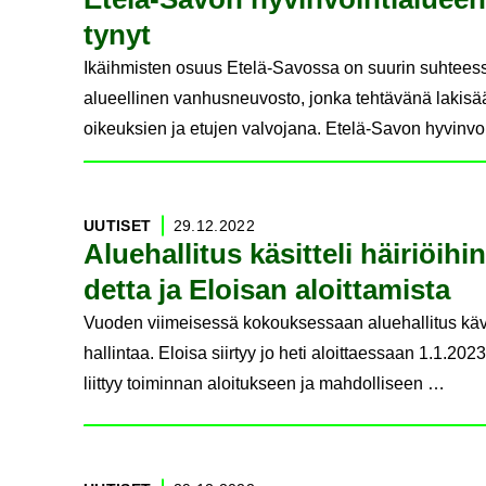
ty­nyt
Ikäihmisten osuus Etelä-Savossa on suurin suhteessa
alueellinen vanhusneuvosto, jonka tehtävänä lakisä
oikeuksien ja etujen valvojana. Etelä-Savon hyvinv
UU­TI­SET
29.12.2022
Alue­hal­li­tus kä­sit­te­li häi­riö
det­ta ja Eloi­san aloit­ta­mis­ta
Vuoden viimeisessä kokouksessaan aluehallitus kävi 
hallintaa. Eloisa siirtyy jo heti aloittaessaan 1.1.20
liittyy toiminnan aloitukseen ja mahdolliseen …