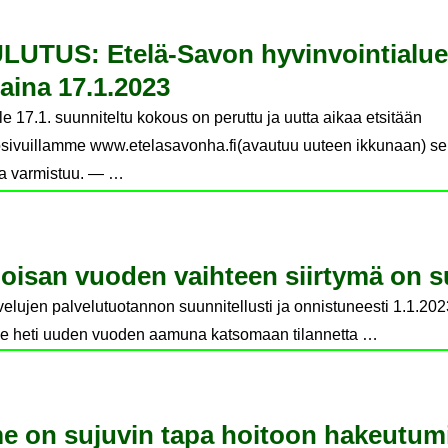
TUS: Etelä-​Savon hy­vin­voin­tia­lu­
tai­na 17.1.2023
le 17.1. suunniteltu kokous on peruttu ja uutta aikaa etsitään
osivuillamme www.etelasavonha.fi(avautuu uuteen ikkunaan) s
ka varmistuu. — …
oi­san vuo­den vaih­teen siir­ty­mä on su­j
lvelujen palvelutuotannon suunnitellusti ja onnistuneesti 1.1.2023
e heti uuden vuoden aamuna katsomaan tilannetta …
e on su­ju­vin tapa hoi­toon ha­keu­tu­m