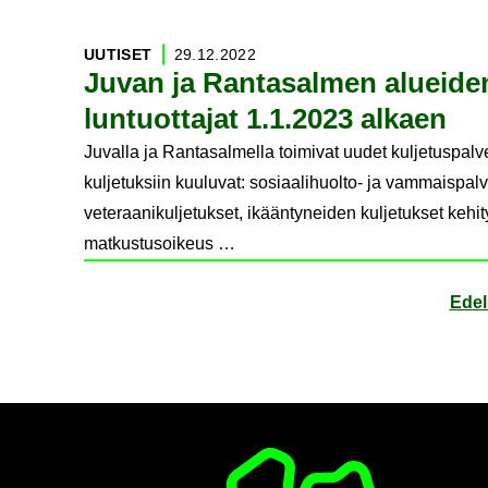
UU­TI­SET
29.12.2022
Juvan ja Ran­ta­sal­men aluei­d
lun­tuot­ta­jat 1.1.2023 al­kaen
Juvalla ja Rantasalmella toimivat uudet kuljetuspalv
kuljetuksiin kuuluvat: sosiaalihuolto- ja vammaispa
veteraanikuljetukset, ikääntyneiden kuljetukset kehit
matkustusoikeus …
Edel­