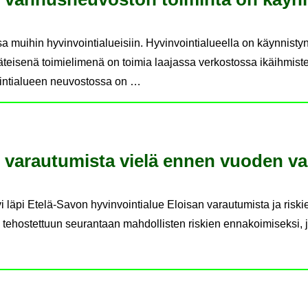
 muihin hyvinvointialueisiin. Hyvinvointialueella on käynnistyn
äteisenä toimielimenä on toimia laajassa verkostossa ikäihmist
ointialueen neuvostossa on …
i­hin va­rau­tu­mis­ta vielä ennen vuo­den v
läpi Etelä-Savon hyvinvointialue Eloisan varautumista ja riski
23 tehostettuun seurantaan mahdollisten riskien ennakoimiseksi, j