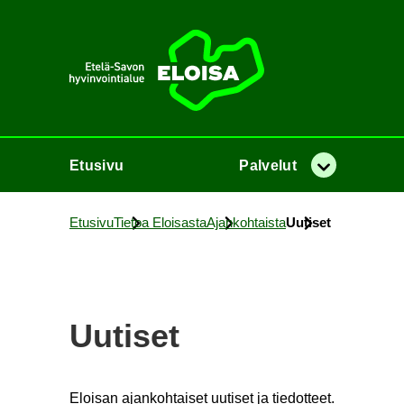
Etusi­vu
Etusi­vu
Pal­ve­lut
Va­lik­ko
Etusi­vu
Tie­toa Eloi­sas­ta
Ajan­koh­tais­ta
Uu­ti­set
Uu­ti­set
Eloi­san ajan­koh­tai­set uu­ti­set ja tie­dot­teet.