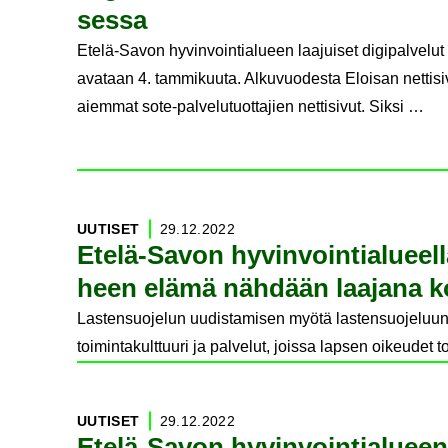
ses­sa
Etelä-Savon hyvinvointialueen laajuiset digipalvelu
avataan 4. tammikuuta. Alkuvuodesta Eloisan nettisiv
aiemmat sote-palvelutuottajien nettisivut. Siksi …
UU­TI­SET
29.12.2022
Etelä-​Savon hy­vin­voin­tia­lu­eel­
heen elämä näh­dään laa­ja­na ko­
Lastensuojelun uudistamisen myötä lastensuojeluun on
toimintakulttuuri ja palvelut, joissa lapsen oikeude
UU­TI­SET
29.12.2022
Etelä-​Savon hy­vin­voin­tia­lu­ee