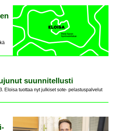
een
ekä
u­nut suun­ni­tel­lus­ti
. Eloisa tuottaa nyt julkiset sote- pelastuspalvelut
i­