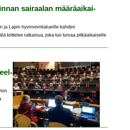
lin­nan sai­raa­lan mää­rä­ai­kai­
on ja Lapin hyvinvointialueille kahden
 kiittelee ratkaisua, joka tuo turvaa pitkäaikaiselle
keel­
vion
a