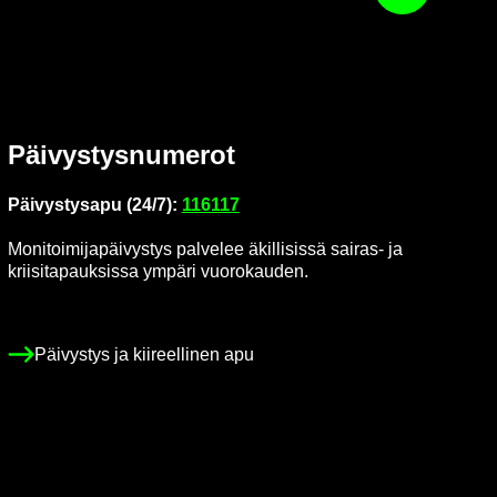
Päi­vys­tys­nu­me­rot
Päi­vys­tys­a­pu (24/7):
116117
Mo­ni­toi­mi­ja­päi­vys­tys pal­ve­lee äkil­li­sis­sä sairas-​ ja
krii­si­ta­pauk­sis­sa ym­pä­ri vuo­ro­kau­den.
Päi­vys­tys ja kii­reel­li­nen apu