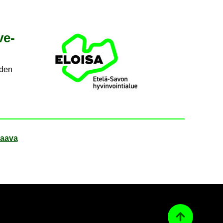
ve­
iden
aa­va
Ta­kai­sin ylös