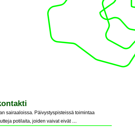
on­tak­ti
n sairaaloissa. Päivystyspisteissä toimintaa
teja potilaita, joiden vaivat eivät …