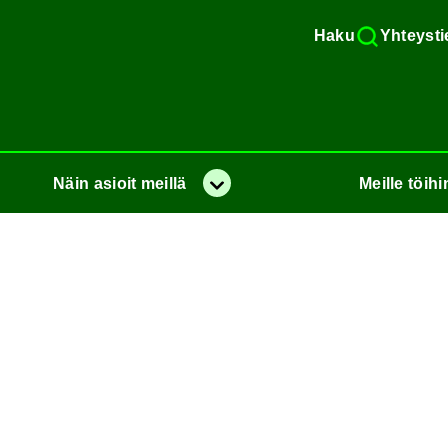
Haku
Yh­teys­ti
Näin
asioit
meil­lä
Meil­le
töi­hi
Va­lik­ko