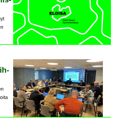
yt
en
aih­
en
oita