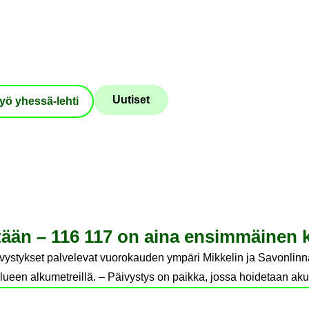
Uu­ti­set
yö yhessä-​lehti
te­tään – 116 117 on aina en­sim­mäi­nen k
ystykset palvelevat vuorokauden ympäri Mikkelin ja Savonlinna
ueen alkumetreillä. – Päivystys on paikka, jossa hoidetaan akuut