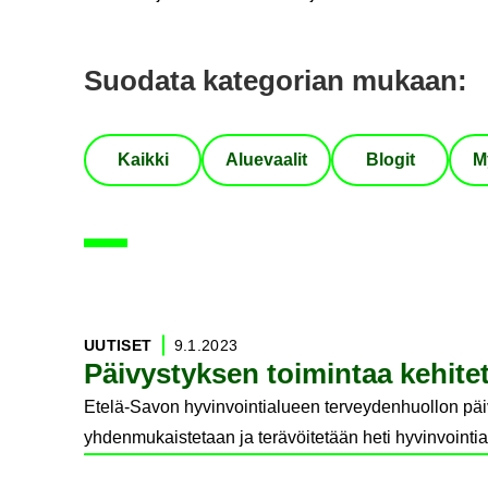
Suo­da­ta ka­te­go­rian mu­kaan
:
Kaik­ki
Alue­vaa­lit
Blo­git
M
704
artikkelia löytynyt
UU­TI­SET
9.1.2023
Päi­vys­tyk­sen toi­min­taa ke­hi­
Etelä-Savon hyvinvointialueen terveydenhuollon päiv
yhdenmukaistetaan ja terävöitetään heti hyvinvointial