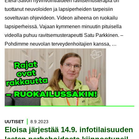
Etelä-Savon hyvinvointialueen ravitsemusterapia on
tuottanut neuvoloiden ja lapsiperheiden tarpeisiin
soveltuvan ohjevideon. Videon aiheena on ruokailu
lapsiperheissä. Vajaan kymmenen minuutin pituisella
videolla puhuu ravitsemusterapeutti Satu Parkkinen. –
Pohdimme neuvolan terveydenhoitajien kanssa, …
UU­TI­SET
8.9.2023
Eloi­sa jär­jes­tää 14.9. in­fo­ti­lai­suu­den