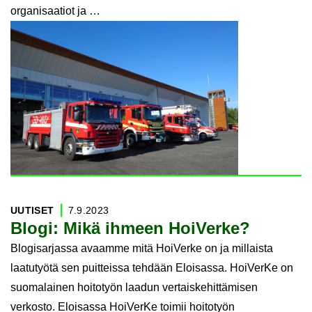
organisaatiot ja …
UU­TI­SET
7.9.2023
Blogi: Mikä ih­meen Hoi­Ver­ke?
Blogisarjassa avaamme mitä HoiVerke on ja millaista
laatutyötä sen puitteissa tehdään Eloisassa. HoiVerKe on
suomalainen hoitotyön laadun vertaiskehittämisen
verkosto. Eloisassa HoiVerKe toimii hoitotyön