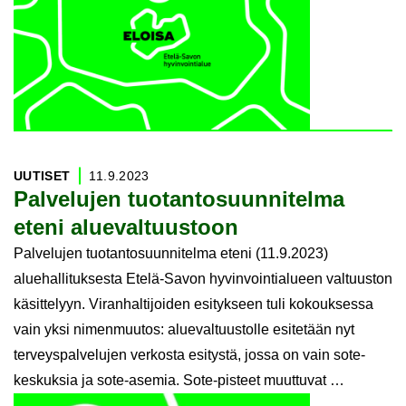
UU­TI­SET
11.9.2023
Pal­ve­lu­jen tuo­tan­to­suun­ni­tel­ma
eteni alue­val­tuus­toon
Palvelujen tuotantosuunnitelma eteni (11.9.2023)
aluehallituksesta Etelä-Savon hyvinvointialueen valtuuston
käsittelyyn. Viranhaltijoiden esitykseen tuli kokouksessa
vain yksi nimenmuutos: aluevaltuustolle esitetään nyt
terveyspalvelujen verkosta esitystä, jossa on vain sote-
keskuksia ja sote-asemia. Sote-pisteet muuttuvat …