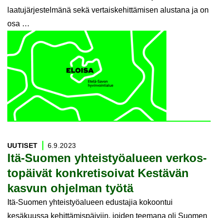
laatujärjestelmänä sekä vertaiskehittämisen alustana ja on
osa …
UU­TI­SET
6.9.2023
Itä-​Suomen yh­teis­työ­alu­een ver­kos­
to­päi­vät kon­kre­ti­soi­vat Kes­tä­vän
kas­vun oh­jel­man työtä
Itä-Suomen yhteistyöalueen edustajia kokoontui
kesäkuussa kehittämispäiviin, joiden teemana oli Suomen