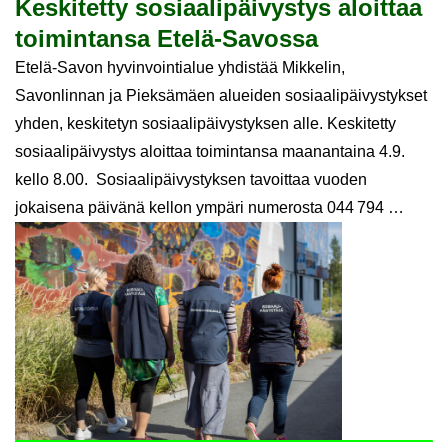
Kes­ki­tet­ty so­si­aa­li­päi­vys­tys aloit­taa
toi­min­tan­sa Etelä-​Savossa
Etelä-Savon hyvinvointialue yhdistää Mikkelin,
Savonlinnan ja Pieksämäen alueiden sosiaalipäivystykset
yhden, keskitetyn sosiaalipäivystyksen alle. Keskitetty
sosiaalipäivystys aloittaa toimintansa maanantaina 4.9.
kello 8.00. Sosiaalipäivystyksen tavoittaa vuoden
jokaisena päivänä kellon ympäri numerosta 044 794 …