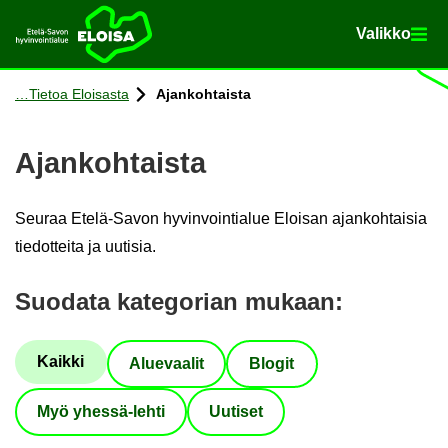
Va­lik­ko
Va­lik­ko
Etusi­vu
Siir­ry si­säl­töön
Tie­toa Eloi­sas­ta
Ajan­koh­tais­ta
Ajan­koh­tais­ta
Seu­raa Etelä-​Savon hy­vin­voin­tia­lue Eloi­san ajan­koh­tai­sia
tie­dot­tei­ta ja uu­ti­sia.
Suo­da­ta ka­te­go­rian mu­kaan
:
Kaik­ki
Alue­vaa­lit
Blo­git
Myö yhessä-​lehti
Uu­ti­set