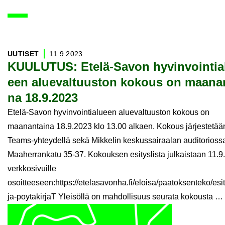
709
artikkelia löytynyt
UU­TI­SET
11.9.2023
KUU­LU­TUS: Etelä-​Savon hy­vin­voin­tia­
een alue­val­tuus­ton ko­kous on maa­nan
na 18.9.2023
Etelä-Savon hyvinvointialueen aluevaltuuston kokous on
maanantaina 18.9.2023 klo 13.00 alkaen. Kokous järjestetää
Teams-yhteydellä sekä Mikkelin keskussairaalan auditorioss
Maaherrankatu 35-37. Kokouksen esityslista julkaistaan 11.9
verkkosivuille
osoitteeseen:https://etelasavonha.fi/eloisa/paatoksenteko/esity
ja-poytakirjaT Yleisöllä on mahdollisuus seurata kokousta …