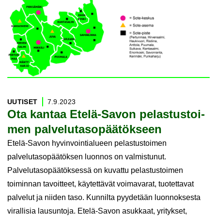
UU­TI­SET
7.9.2023
Ota kan­taa Etelä-​Savon pe­las­tus­toi­
men pal­ve­lu­ta­so­pää­tök­seen
Etelä-Savon hyvinvointialueen pelastustoimen
palvelutasopäätöksen luonnos on valmistunut.
Palvelutasopäätöksessä on kuvattu pelastustoimen
toiminnan tavoitteet, käytettävät voimavarat, tuotettavat
palvelut ja niiden taso. Kunnilta pyydetään luonnoksesta
virallisia lausuntoja. Etelä-Savon asukkaat, yritykset,