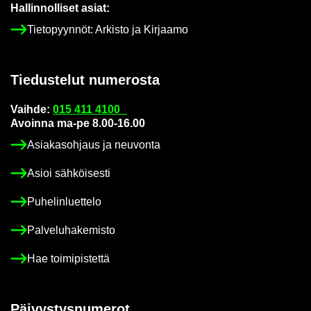
Hal­lin­nol­li­set asiat:
Tie­to­pyyn­nöt: Ar­kis­to ja Kir­jaa­mo
Tie­dus­te­lut nu­me­ros­ta
Vaih­de:
015 411 4100
Avoin­na ma-pe 8.00-16.00
Asia­kas­oh­jaus ja neu­von­ta
Asioi säh­köi­ses­ti
Pu­he­lin­luet­te­lo
Pal­ve­lu­ha­ke­mis­to
Hae toi­mi­pis­tet­tä
Päi­vys­tys­nu­me­rot