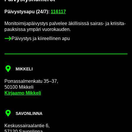
Päi­vys­tys­a­pu (24/7):
116117
Mo­ni­toi­mi­ja­päi­vys­tys pal­ve­lee äkil­li­sis­sä sairas-​ ja krii­si­ta­
pauk­sis­sa ym­pä­ri vuo­ro­kau­den.
Päi­vys­tys ja kii­reel­li­nen apu
MIK­KE­LI
Por­ras­sal­men­ka­tu 35–37,
50100 Mik­ke­li
Kir­jaa­mo Mik­ke­li
SA­VON­LIN­NA
Kes­kus­sai­raa­lan­tie 6,
57120 Sa­von­lin­na