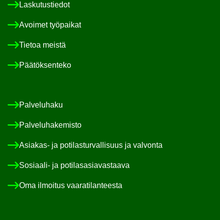
Las­ku­tus­tie­dot
Avoi­met työ­pai­kat
Tie­toa meis­tä
Pää­tök­sen­te­ko
Pal­ve­lu­ha­ku
Pal­ve­lu­ha­ke­mis­to
Asiakas-​ ja po­ti­las­tur­val­li­suus ja val­von­ta
Sosiaali-​ ja po­ti­las­asia­vas­taa­va
Oma il­moi­tus vaa­ra­ti­lan­tees­ta