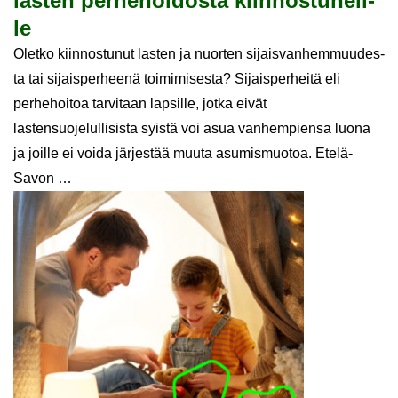
las­ten per­he­hoi­dos­ta kiin­nos­tu­neil­
le
Olet­ko kiin­nos­tu­nut las­ten ja nuor­ten si­jais­van­hem­muu­des­
ta tai sijaisperheenä toi­mi­mi­ses­ta? Sijaisperheitä eli
perhehoitoa tarvitaan lapsille, jotka eivät
lastensuojelullisista syistä voi asua vanhempiensa luona
ja joille ei voida järjestää muuta asumismuotoa. Etelä-
Savon …