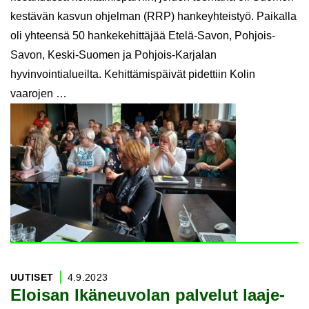
kestävän kasvun ohjelman (RRP) hankeyhteistyö. Paikalla
oli yhteensä 50 hankekehittäjää Etelä-Savon, Pohjois-
Savon, Keski-Suomen ja Pohjois-Karjalan
hyvinvointialueilta. Kehittämispäivät pidettiin Kolin
vaarojen …
UU­TI­SET
4.9.2023
Eloi­san Ikä­neu­vo­lan pal­ve­lut laa­je­