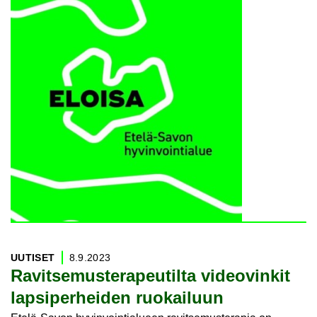
UU­TI­SET
8.9.2023
Ra­vit­se­mus­te­ra­peu­til­ta vi­deo­vin­kit
lap­si­per­hei­den ruo­kai­luun