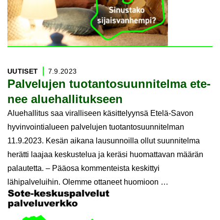
UU­TI­SET
7.9.2023
Pal­ve­lu­jen tuo­tan­to­suun­ni­tel­ma ete­
nee alue­hal­li­tuk­seen
Aluehallitus saa viralliseen käsittelyynsä Etelä-Savon
hyvinvointialueen palvelujen tuotantosuunnitelman
11.9.2023. Kesän aikana lausunnoilla ollut suunnitelma
herätti laajaa keskustelua ja keräsi huomattavan määrän
palautetta. – Pääosa kommenteista keskittyi
lähipalveluihin. Olemme ottaneet huomioon …