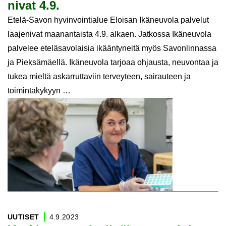
ni­vat 4.9.
Etelä-Savon hyvinvointialue Eloisan Ikäneuvola palvelut
laajenivat maanantaista 4.9. alkaen. Jatkossa Ikäneuvola
palvelee eteläsavolaisia ikääntyneitä myös Savonlinnassa
ja Pieksämäellä. Ikäneuvola tarjoaa ohjausta, neuvontaa ja
tukea mieltä askarruttaviin terveyteen, sairauteen ja
toimintakykyyn …
UU­TI­SET
4.9.2023