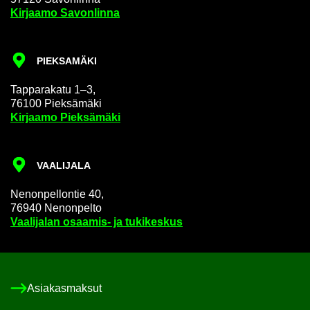
Kir­jaa­mo Sa­von­lin­na
PIEK­SA­MÄ­KI
Tap­pa­ra­ka­tu 1–3,
76100 Piek­sä­mä­ki
Kir­jaa­mo Piek­sä­mä­ki
VAA­LI­JA­LA
Ne­non­pel­lon­tie 40,
76940 Ne­non­pel­to
Vaa­li­ja­lan osaamis-​ ja tu­ki­kes­kus
Asia­kas­mak­sut