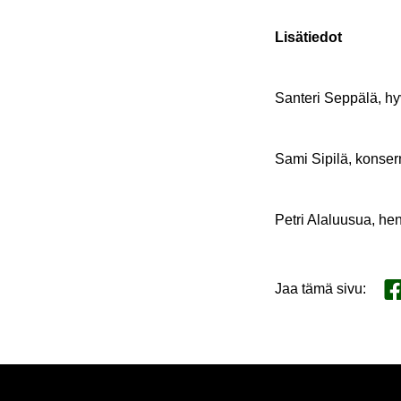
Li­sä­tie­dot
San­te­ri Sep­pä­lä, hy
Sami Si­pi­lä, kon­ser­
Petri Ala­luusua, hen­
Jaa tämä sivu
:
Ja