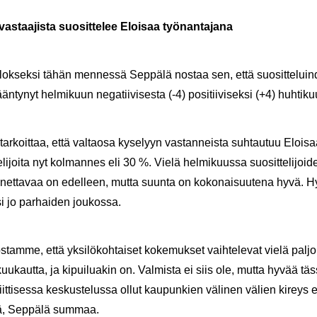
­taa­jis­ta suo­sit­te­lee Eloi­saa työ­nan­ta­ja­na
tu­lok­sek­si tähän men­nes­sä Sep­pä­lä nos­taa sen, että suo­sit­te­lu
n­ty­nyt hel­mi­kuun ne­ga­tii­vi­ses­ta (-4) po­si­tii­vi­sek­si (+4) huh­ti­k
­koit­taa, että val­tao­sa ky­se­lyyn vas­tan­neis­ta suh­tau­tuu Eloi­sa
sit­te­li­joi­ta nyt kol­man­nes eli 30 %. Vielä hel­mi­kuus­sa suo­sit­te­li­
­net­ta­vaa on edel­leen, mutta suun­ta on ko­ko­nai­suu­te­na hyvä. Hy­v
 jo par­hai­den jou­kos­sa.
­tam­me, että yk­si­lö­koh­tai­set ko­ke­muk­set vaih­te­le­vat vielä pal­jon
uu­kaut­ta, ja ki­pui­lua­kin on. Val­mis­ta ei siis ole, mutta hyvää t
liit­ti­ses­sa kes­kus­te­lus­sa ollut kau­pun­kien vä­li­nen vä­lien ki­rey
sä, Sep­pä­lä sum­maa.