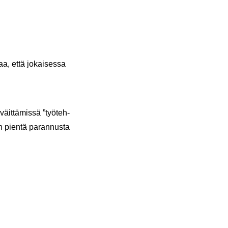
a, että jo­kai­ses­sa
väit­tä­mis­sä ”työ­teh­
n pien­tä pa­ran­nus­ta