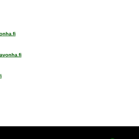
on­ha.fi
a­von­ha.fi
i