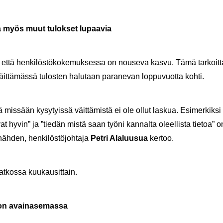
a myös muut tu­lok­set lu­paa­via
, että hen­ki­lös­tö­ko­ke­muk­ses­sa on nouse­va kasvu. Tämä tar­koit­ta
väit­tä­mäs­sä tu­los­ten ha­lu­taan pa­ra­ne­van lop­pu­vuot­ta kohti.
 mis­sään ky­sy­tyis­sä väit­tä­mis­tä ei ole ollut las­kua. Esi­mer­kik­si 
­vat hyvin” ja ”tie­dän mistä saan työni kan­nal­ta oleel­lis­ta tie­toa” o
äh­den, hen­ki­lös­tö­joh­ta­ja
Petri
Ala­luusua
ker­too.
jat­kos­sa kuu­kausit­tain.
on avai­na­se­mas­sa