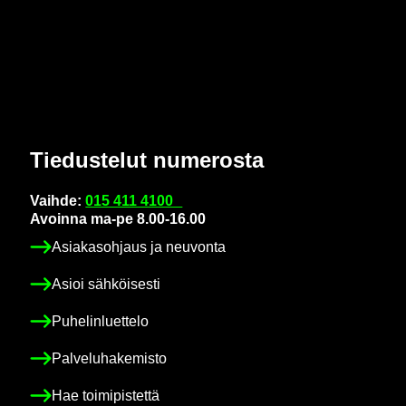
Tie­dus­te­lut nu­me­ros­ta
Vaih­de:
015 411 4100
Avoin­na ma-pe 8.00-16.00
Asia­kas­oh­jaus ja neu­von­ta
Asioi säh­köi­ses­ti
Pu­he­lin­luet­te­lo
Pal­ve­lu­ha­ke­mis­to
Hae toi­mi­pis­tet­tä