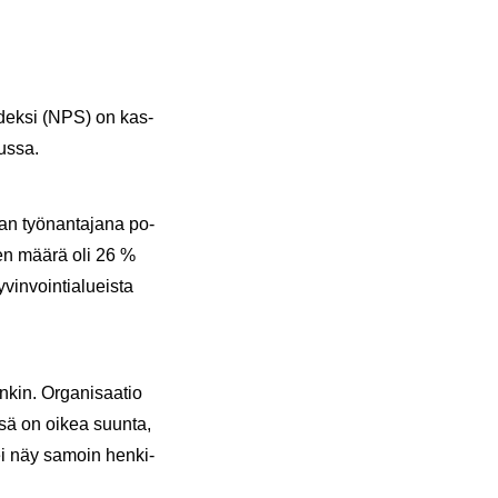
in­dek­si (NPS) on kas­
uus­sa.
an työ­nan­ta­ja­na po­
joi­den määrä oli 26 %
in­voin­tia­lueis­ta
­kin. Or­ga­ni­saa­tio
ässä on oikea suun­ta,
s ei näy sa­moin hen­ki­