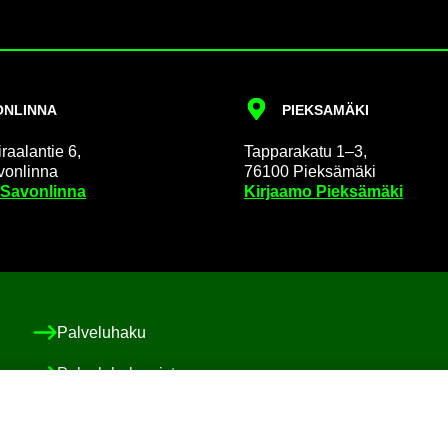
N­LIN­NA
PIEK­SA­MÄ­KI
raa­lan­tie 6,
Tap­pa­ra­ka­tu 1–3,
on­lin­na
76100 Piek­sä­mä­ki
 Sa­von­lin­na
Kir­jaa­mo Piek­sä­mä­ki
Pal­ve­lu­ha­ku
Pal­ve­lu­ha­ke­mis­to
Asiakas-​ ja po­ti­las­tur­val­li­suus ja val­von­ta