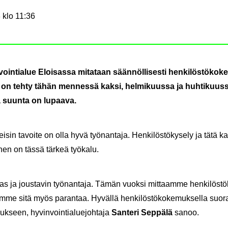
 klo 11:36
in­tia­lue Eloi­sas­sa mi­ta­taan sään­nöl­li­ses­ti hen­ki­lös­tö­ko­ke
y­jä on tehty tähän men­nes­sä kaksi, hel­mi­kuus­sa ja huh­ti­kuus­
la suun­ta on lu­paa­va.
­sin ta­voi­te on olla hyvä työ­nan­ta­ja. Hen­ki­lös­tö­ky­se­ly ja tätä kau
nen on tässä tär­keä työ­ka­lu.
ja jous­ta­vin työ­nan­ta­ja. Tämän vuok­si mit­taam­me hen­ki­lös­tö­
voim­me sitä myös pa­ran­taa. Hy­väl­lä hen­ki­lös­tö­ko­ke­muk­sel­la su
­seen, hy­vin­voin­tia­lue­joh­ta­ja
San­te­ri Sep­pä­lä
sanoo.