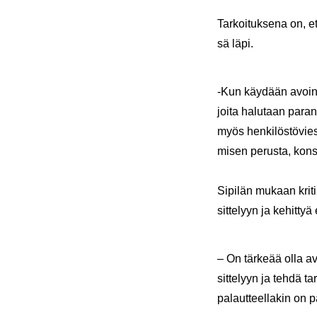
Tar­koi­tuk­se­na on, e
sä läpi.
-Kun käy­dään avoin­ta
joita ha­lu­taan pa­ra
myös hen­ki­lös­tö­vies
mi­sen pe­rus­ta, kon­ser
Si­pi­län mu­kaan kri­ti
sit­te­lyyn ja ke­hit­ty
– On tär­ke­ää olla avoi
sit­te­lyyn ja tehdä tar­
pa­laut­teel­la­kin on 