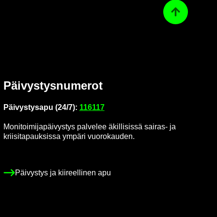
Ta­kai­sin ylös
Päi­vys­tys­nu­me­rot
Päi­vys­tys­a­pu (24/7):
116117
Mo­ni­toi­mi­ja­päi­vys­tys pal­ve­lee äkil­li­sis­sä sairas-​ ja
krii­si­ta­pauk­sis­sa ym­pä­ri vuo­ro­kau­den.
Päi­vys­tys ja kii­reel­li­nen apu