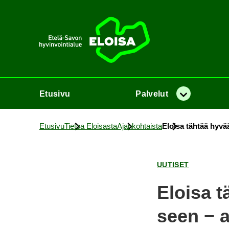
Etusi­vu
Etusi­vu
Pal­ve­lut
Va­lik­ko
Etusi­vu
Tie­toa Eloi­sas­ta
Ajan­koh­tais­ta
Eloi­sa täh­tää hy­vä
UU­TI­SET
Eloi­sa t
seen − a