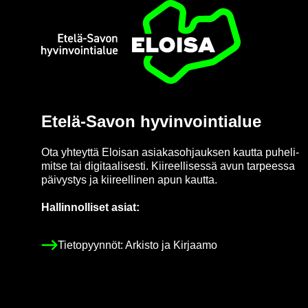
Etusi­vu
Etelä-​Savon hy­vin­voin­tia­lue
Ota yh­teyt­tä Eloi­san asia­kas­oh­jauk­sen kaut­ta pu­he­li­
mit­se tai di­gi­taa­li­ses­ti. Kii­reel­li­ses­sä avun tar­pees­sa
päi­vys­tys ja kii­reel­li­nen apun kaut­ta.
Hal­lin­nol­li­set asiat:
Tie­to­pyyn­nöt: Ar­kis­to ja Kir­jaa­mo