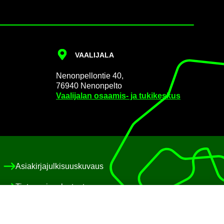
VAA­LI­JA­LA
Ne­non­pel­lon­tie 40,
76940 Ne­non­pel­to
Vaa­li­ja­lan osaamis-​ ja tu­ki­kes­kus
Asia­kir­ja­jul­ki­suus­ku­vaus
Tie­to­suo­ja­se­los­teet
Eväs­te­käy­tän­nöt