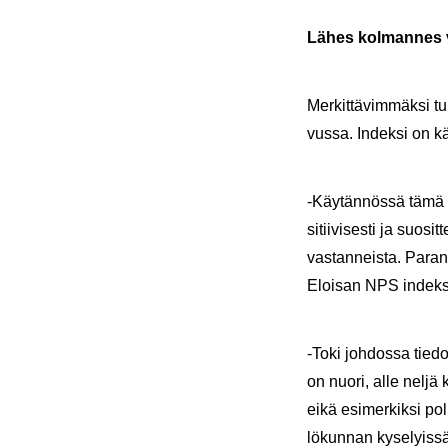
Lähes kol­man­nes vas
Mer­kit­tä­vim­mäk­si 
vus­sa. In­dek­si on kää
-​Käytännössä tämä tar
si­tii­vi­ses­ti ja suo­
vas­tan­neis­ta. Pa­ran
Eloi­san NPS in­dek­si
-Toki joh­dos­sa tie­dos
on nuori, alle neljä k
eikä esi­mer­kik­si po­
lö­kun­nan ky­se­lyis­