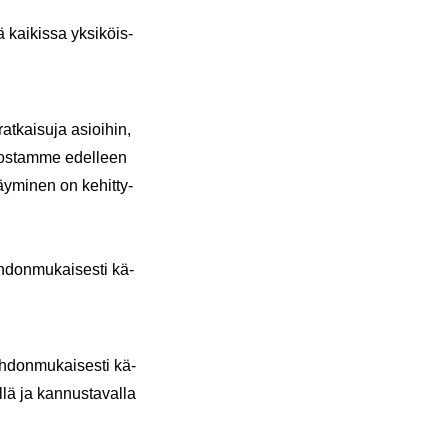
 kai­kis­sa yk­si­köis­
t­kai­su­ja asioi­hin,
­ros­tam­me edel­leen
äy­mi­nen on ke­hit­ty­
oh­don­mu­kai­ses­ti kä­
oh­don­mu­kai­ses­ti kä­
l­lä ja kan­nus­ta­val­la