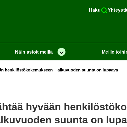
Haku
Yh­teys­ti
Näin
asioit
meil­lä
Meil­le
töi­hi
Va­lik­ko
än hen­ki­lös­tö­ko­ke­muk­seen − al­ku­vuo­den suun­ta on lu­paa­va
äh­tää hy­vään hen­ki­lös­tö­k
l­ku­vuo­den suun­ta on lu­pa