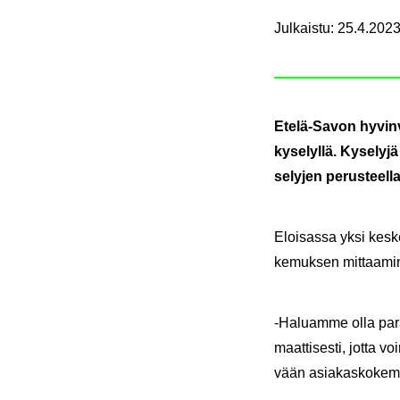
Julkaistu
:
25.4.2023
Etelä-​Savon hy­vin­vo
ky­se­lyl­lä. Ky­se­l
se­ly­jen pe­rus­teel­
Eloi­sas­sa yksi kes­kei
ke­muk­sen mit­taa­mi­
-​Haluamme olla paras 
maat­ti­ses­ti, jotta 
vään asia­kas­ko­ke­muk