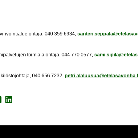
­vin­voin­tia­lue­joh­ta­ja, 040 359 6934,
san­te­ri.sep­pa­la@ete­la­sa­v
ni­pal­ve­lu­jen toi­mia­la­joh­ta­ja, 044 770 0577,
sami.si­pi­la@ete­la­s
ki­lös­tö­joh­ta­ja, 040 656 7232,
petri.ala­luusua@ete­la­sa­von­ha.f
a Face­book
Jaa Lin­ke­dI­nis­sä