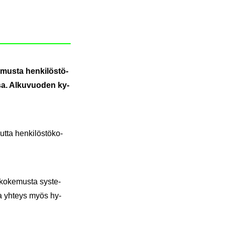
­mus­ta hen­ki­lös­tö­
sa. Al­ku­vuo­den ky­
t­ta hen­ki­lös­tö­ko­
ko­ke­mus­ta sys­te­
ora yh­teys myös hy­