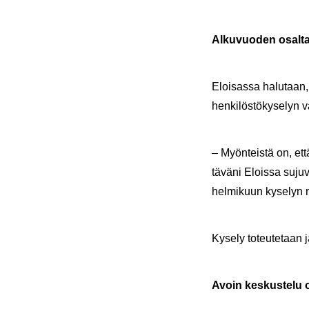
Al­ku­vuo­den osal­t
Eloi­sas­sa ha­lu­taan
hen­ki­lös­tö­ky­se­lyn 
– Myön­teis­tä on, että
tä­vä­ni Elois­sa su­ju
hel­mi­kuun ky­se­lyn n
Ky­se­ly to­teu­te­taan 
Avoin kes­kus­te­lu 