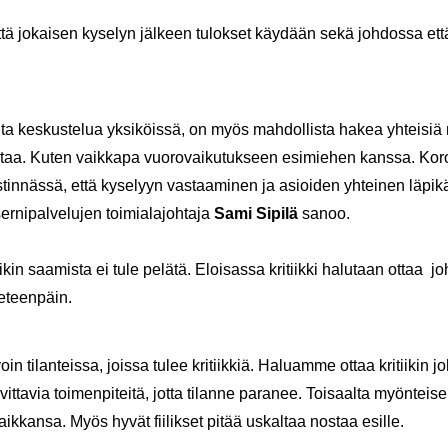
ttä jo­kai­sen ky­se­lyn jäl­keen tu­lok­set käy­dään sekä joh­dos­sa että
 kes­kus­te­lua yk­si­köis­sä, on myös mah­dol­lis­ta hakea yh­tei­siä ra
n­taa. Kuten vaik­ka­pa vuo­ro­vai­ku­tuk­seen esi­mie­hen kans­sa. Ko
­tin­näs­sä, että ky­se­lyyn vas­taa­mi­nen ja asioi­den yh­tei­nen lä­pi­k
­ni­pal­ve­lu­jen toi­mia­la­joh­ta­ja
Sami Si­pi­lä
sanoo.
i­kin saa­mis­ta ei tule pe­lä­tä. Eloi­sas­sa kri­tiik­ki ha­lu­taan ottaa j
ä eteen­päin.
n ti­lan­teis­sa, jois­sa tulee kri­tiik­kiä. Ha­luam­me ottaa kri­tii­kin j
vit­ta­via toi­men­pi­tei­tä, jotta ti­lan­ne pa­ra­nee. Toi­saal­ta myön­tei­se
paik­kan­sa. Myös hyvät fii­lik­set pitää us­kal­taa nos­taa esil­le.