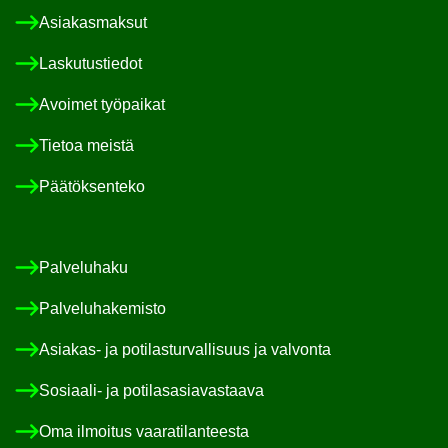
Asia­kas­mak­sut
Las­ku­tus­tie­dot
Avoi­met työ­pai­kat
Tie­toa meis­tä
Pää­tök­sen­te­ko
Pal­ve­lu­ha­ku
Pal­ve­lu­ha­ke­mis­to
Asiakas-​ ja po­ti­las­tur­val­li­suus ja val­von­ta
Sosiaali-​ ja po­ti­las­asia­vas­taa­va
Oma il­moi­tus vaa­ra­ti­lan­tees­ta