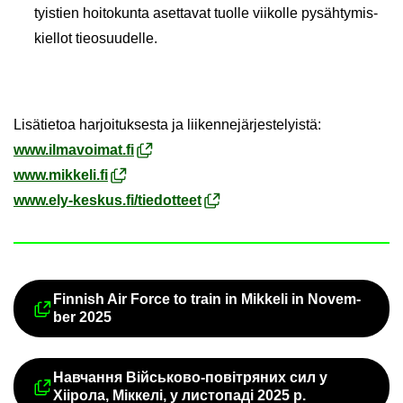
tyis­tien hoi­to­kun­ta aset­ta­vat tuol­le vii­kol­le py­säh­ty­mis­
kiel­lot tie­o­suu­del­le.
Li­sä­tie­toa har­joi­tuk­ses­ta ja lii­ken­ne­jär­jes­te­lyis­tä:
www.il­ma­voi­mat.fi
www.mik­ke­li.fi
www.ely-​keskus.fi/tie­dot­teet
Fin­nish Air Force to train in Mik­ke­li in No­vem­
Ul­koi­nen pal­ve­lu avau­tuu uu­del
ber 2025
Навчання Військово-​повітряних сил у
Ul­koi­nen pal­ve­lu avau­tuu uu­del
Хіірола, Міккелі, у листопаді 2025 р.