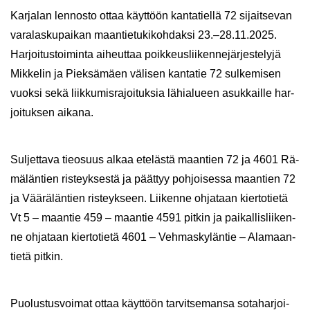
Kar­ja­lan len­nos­to ottaa käyt­töön kan­ta­tiel­lä 72 si­jait­se­van
va­ra­las­ku­pai­kan maan­tie­tu­ki­koh­dak­si 23.‒28.11.2025.
Har­joi­tus­toi­min­ta ai­heut­taa poik­keus­lii­ken­ne­jär­jes­te­ly­jä
Mik­ke­lin ja Piek­sä­mäen vä­li­sen kan­ta­tie 72 sul­ke­mi­sen
vuok­si sekä liik­ku­mis­ra­joi­tuk­sia lä­hia­lu­een asuk­kail­le har­
joi­tuk­sen ai­ka­na.
Sul­jet­ta­va tie­o­suus alkaa ete­läs­tä maan­tien 72 ja 4601 Rä­
mä­län­tien ris­teyk­ses­tä ja päät­tyy poh­joi­ses­sa maan­tien 72
ja Vää­rä­län­tien ris­teyk­seen. Lii­ken­ne oh­ja­taan kier­to­tie­tä
Vt 5 – maan­tie 459 – maan­tie 4591 pit­kin ja pai­kal­lis­lii­ken­
ne oh­ja­taan kier­to­tie­tä 4601 – Veh­mas­ky­län­tie – Ala­maan­
tie­tä pit­kin.
Puo­lus­tus­voi­mat ottaa käyt­töön tar­vit­se­man­sa so­ta­har­joi­