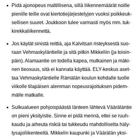
Pidä ajo­no­peus mal­til­li­se­na, sillä lii­ken­ne­mää­rät noil­le
pie­nil­le teil­le ovat kier­to­tie­jär­jes­te­ly­jen vuok­si poik­keuk­
sel­li­sen suu­ret. Jouk­koon tulee var­mas­ti myös mm. tuk­
ki­rek­ka­lii­ken­net­tä.
Jos käy­tät
si­nis­tä reit­tiä
, aja Kal­vit­san ris­teyk­ses­tä suo­
raan Veh­mas­ky­län­tiel­le ja sitä pit­kin Mik­ke­liin (ja toi­sin­
päin). Ala­maan­tie on to­del­la kapea, mut­kai­nen ja mä­ki­
nen tie­o­suus, sitä ei kan­na­ta käyt­tää. ELY-​keskus aset­
taa Veh­mas­ky­län­tiel­le Rä­mä­län kou­lun koh­dal­le tuol­le
vii­kol­le ti­la­päi­sen alem­man no­peus­ra­joi­tuk­sen pi­dem­
mäl­le mat­kal­le.
Sul­kua­lu­een poh­jois­pääs­tä län­teen läh­te­vä Vää­rä­län­tie
on pieni yk­si­tyis­tie. Sinne ei pidä mennä, ettei se ruuh­
kau­du ja ai­heu­ta ris­kiä tai tuk­keu­du mah­dol­li­sel­ta hä­ly­
tys­ajo­lii­ken­teel­tä. Mik­ke­lin kau­pun­ki ja Vää­rä­län yk­si­