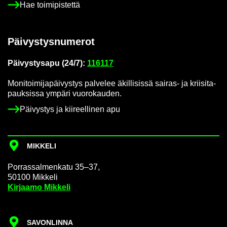
Hae toi­mi­pis­tet­tä
Päi­vys­tys­nu­me­rot
Päi­vys­tys­a­pu (24/7):
116117
Mo­ni­toi­mi­ja­päi­vys­tys pal­ve­lee äkil­li­sis­sä sairas-​ ja krii­si­ta­
pauk­sis­sa ym­pä­ri vuo­ro­kau­den.
Päi­vys­tys ja kii­reel­li­nen apu
MIK­KE­LI
Por­ras­sal­men­ka­tu 35–37,
50100 Mik­ke­li
Kir­jaa­mo Mik­ke­li
SA­VON­LIN­NA