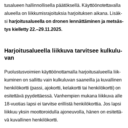
tusa­lu­een hal­lin­nol­li­sel­la pää­tök­sel­lä. Käyt­töö­no­tet­ta­val­la
alu­eel­la on liik­ku­mis­ra­joi­tuk­sia har­joi­tuk­sen ai­ka­na. Li­säk­
si
har­joi­tusa­lu­eel­la on dro­nen len­nät­tä­mi­nen ja met­säs­
tys kiel­let­ty 22.‒29.11.2025.
Har­joi­tusa­lu­eel­la liik­ku­va tar­vit­see kul­ku­lu­
van
Puo­lus­tus­voi­mien käyt­töö­not­ta­mal­la har­joi­tusa­lu­eel­la liik­
ku­mi­nen on sal­lit­tu vain kul­ku­lu­van saa­neil­la ja ku­val­li­nen
hen­ki­lö­kort­ti (passi, ajo­kort­ti, ke­la­kort­ti tai hen­ki­lö­kort­ti) on
esi­tet­tä­vä pyy­det­täes­sä. Van­hem­pien mu­ka­na liik­ku­va alle
18-​vuotias lapsi ei tar­vit­se eril­lis­tä hen­ki­lö­kort­tia. Jos lapsi
liik­kuu yksin moot­to­roi­dul­la ajo­neu­vol­la, hänen on esi­tet­tä­
vä ku­val­li­nen hen­ki­lö­kort­ti.