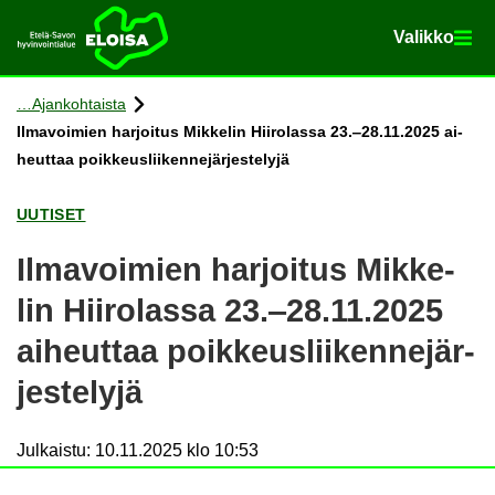
Va­lik­ko
Va­lik­ko
Etusi­vu
Siir­ry si­säl­töön
Ajan­koh­tais­ta
Il­ma­voi­mien har­joi­tus Mik­ke­lin Hii­ro­las­sa 23.‒28.11.2025 ai­
heut­taa poik­keus­lii­ken­ne­jär­jes­te­ly­jä
UU­TI­SET
Il­ma­voi­mien har­joi­tus Mik­ke­
lin Hii­ro­las­sa 23.‒28.11.2025
ai­heut­taa poik­keus­lii­ken­ne­jär­
jes­te­ly­jä
Julkaistu
:
10.11.2025 klo 10:53