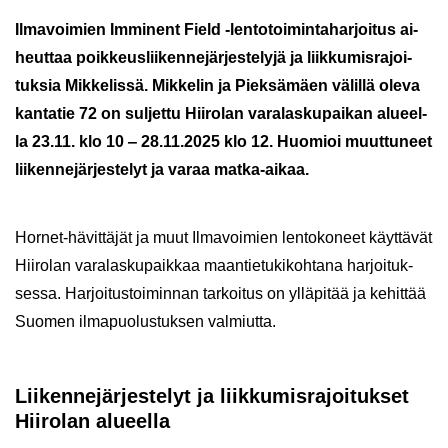
Il­ma­voi­mien Im­mi­nent Field -​lentotoimintaharjoitus ai­
heut­taa poik­keus­lii­ken­ne­jär­jes­te­ly­jä ja liik­ku­mis­ra­joi­
tuk­sia Mik­ke­lis­sä. Mik­ke­lin ja Piek­sä­mäen vä­lil­lä oleva
kan­ta­tie 72 on sul­jet­tu Hii­ro­lan va­ra­las­ku­pai­kan alu­eel­
la 23.11. klo 10 ‒ 28.11.2025 klo 12. Huo­mioi muut­tu­neet
lii­ken­ne­jär­jes­te­lyt ja varaa matka-​aikaa.
Hornet-​hävittäjät ja muut Il­ma­voi­mien len­to­ko­neet käyt­tä­vät
Hii­ro­lan va­ra­las­ku­paik­kaa maan­tie­tu­ki­koh­ta­na har­joi­tuk­
ses­sa. Har­joi­tus­toi­min­nan tar­koi­tus on yl­lä­pi­tää ja ke­hit­tää
Suo­men il­ma­puo­lus­tuk­sen val­miut­ta.
Lii­ken­ne­jär­jes­te­lyt ja liik­ku­mis­ra­joi­tuk­set
Hii­ro­lan alu­eel­la