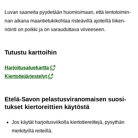
Luvan saa­nei­ta pyy­de­tään huo­mioi­maan, että len­to­toi­min­
nan ai­ka­na maan­tie­tu­ki­koh­taa ris­teä­vil­lä ajo­teil­lä lii­ken­
nöin­ti on poik­ki ja on va­rau­dut­ta­va vii­vee­seen.
Tu­tus­tu kart­toi­hin
Har­joi­tusa­lue­kart­ta
Kier­to­tie­jär­jes­te­lyt
Etelä-​Savon pe­las­tus­vi­ran­omai­sen suo­si­
tuk­set kier­to­reit­tien käy­tös­tä
Jos käy­tät har­joi­tus­vii­kol­la kier­to­tie­reit­te­jä, py­syt­hän
mer­ki­tyil­lä rei­teil­lä.