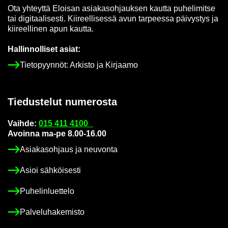
Ota yh­teyt­tä Eloi­san asia­kas­oh­jauk­sen kaut­ta pu­he­li­mit­se
tai di­gi­taa­li­ses­ti. Kii­reel­li­ses­sä avun tar­pees­sa päi­vys­tys ja
kii­reel­li­nen apun kaut­ta.
Hal­lin­nol­li­set asiat:
Tie­to­pyyn­nöt: Ar­kis­to ja Kir­jaa­mo
Tie­dus­te­lut nu­me­ros­ta
Vaih­de:
015 411 4100
Avoin­na ma-pe 8.00-16.00
Asia­kas­oh­jaus ja neu­von­ta
Asioi säh­köi­ses­ti
Pu­he­lin­luet­te­lo
Pal­ve­lu­ha­ke­mis­to