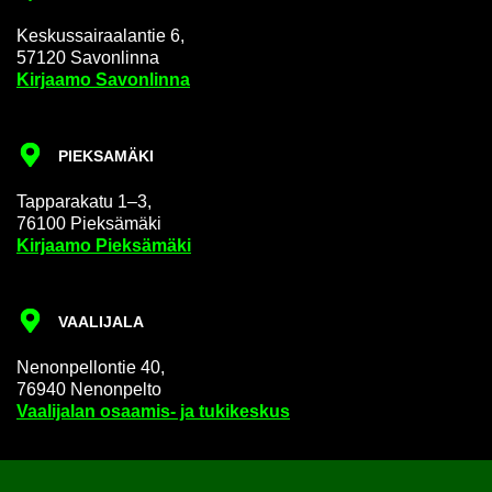
Kes­kus­sai­raa­lan­tie 6,
57120 Sa­von­lin­na
Kir­jaa­mo Sa­von­lin­na
PIEK­SA­MÄ­KI
Tap­pa­ra­ka­tu 1–3,
76100 Piek­sä­mä­ki
Kir­jaa­mo Piek­sä­mä­ki
VAA­LI­JA­LA
Ne­non­pel­lon­tie 40,
76940 Ne­non­pel­to
Vaa­li­ja­lan osaamis-​ ja tu­ki­kes­kus