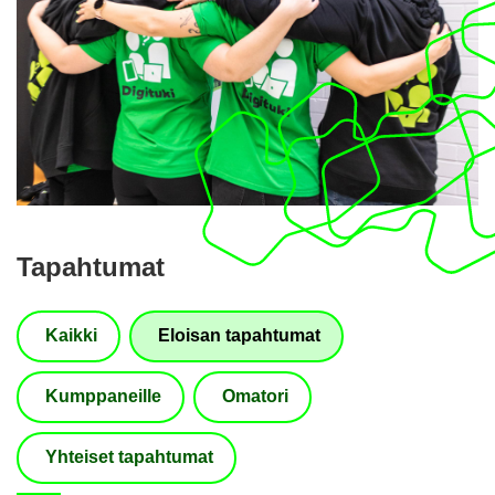
Ta­pah­tu­mat
Kaik­ki
Eloi­san ta­pah­tu­mat
Kump­pa­neil­le
Oma­to­ri
Yh­tei­set ta­pah­tu­mat