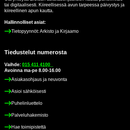
tai di­gi­taa­li­ses­ti. Kii­reel­li­ses­sä avun tar­pees­sa päi­vys­tys ja
kii­reel­li­nen apun kaut­ta.
Hal­lin­nol­li­set asiat:
Tie­to­pyyn­nöt: Ar­kis­to ja Kir­jaa­mo
Tie­dus­te­lut nu­me­ros­ta
Vaih­de:
015 411 4100
Avoin­na ma-pe 8.00-16.00
Asia­kas­oh­jaus ja neu­von­ta
Asioi säh­köi­ses­ti
Pu­he­lin­luet­te­lo
Pal­ve­lu­ha­ke­mis­to
Hae toi­mi­pis­tet­tä