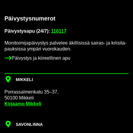
Päi­vys­tys­nu­me­rot
Päi­vys­tys­a­pu (24/7):
116117
Mo­ni­toi­mi­ja­päi­vys­tys pal­ve­lee äkil­li­sis­sä sairas-​ ja krii­si­ta­
pauk­sis­sa ym­pä­ri vuo­ro­kau­den.
Päi­vys­tys ja kii­reel­li­nen apu
MIK­KE­LI
Por­ras­sal­men­ka­tu 35–37,
50100 Mik­ke­li
Kir­jaa­mo Mik­ke­li
SA­VON­LIN­NA