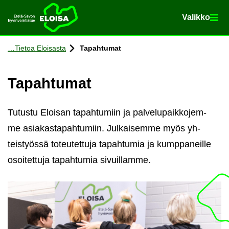
Va­lik­ko
Va­lik­ko
Etusi­vu
Siir­ry si­säl­töön
Tie­toa Eloi­sas­ta
Ta­pah­tu­mat
Ta­pah­tu­mat
Tu­tus­tu Eloi­san ta­pah­tu­miin ja pal­ve­lu­paik­ko­jem­
me asia­kas­ta­pah­tu­miin. Jul­kai­sem­me myös yh­
teis­työs­sä to­teu­tet­tu­ja ta­pah­tu­mia ja kump­pa­neil­le
osoi­tet­tu­ja ta­pah­tu­mia si­vuil­lam­me.