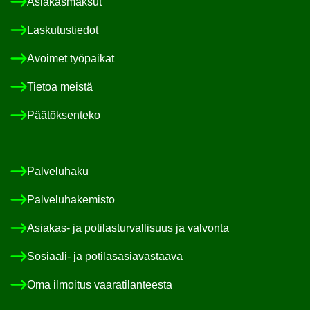
Asia­kas­mak­sut
Las­ku­tus­tie­dot
Avoi­met työ­pai­kat
Tie­toa meis­tä
Pää­tök­sen­te­ko
Pal­ve­lu­ha­ku
Pal­ve­lu­ha­ke­mis­to
Asiakas-​ ja po­ti­las­tur­val­li­suus ja val­von­ta
Sosiaali-​ ja po­ti­las­asia­vas­taa­va
Oma il­moi­tus vaa­ra­ti­lan­tees­ta