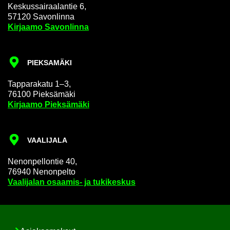
Kes­kus­sai­raa­lan­tie 6,
57120 Sa­von­lin­na
Kir­jaa­mo Sa­von­lin­na
PIEK­SA­MÄ­KI
Tap­pa­ra­ka­tu 1–3,
76100 Piek­sä­mä­ki
Kir­jaa­mo Piek­sä­mä­ki
VAA­LI­JA­LA
Ne­non­pel­lon­tie 40,
76940 Ne­non­pel­to
Vaa­li­ja­lan osaamis-​ ja tu­ki­kes­kus