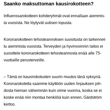
Saan­ko mak­sut­to­man kausi­ro­kot­teen?
Influens­sa­ro­kot­teen koh­de­ryh­mät ovat en­nal­laan ai­em­mis­
ta vuo­sis­ta. Ne löy­ty­vät uu­ti­sen lo­pus­ta.
Ko­ro­na­ro­kot­teen te­hos­tean­nok­sen suo­si­tus­ta on tar­ken­net­
tu ai­em­mis­ta vuo­sis­ta. Ter­vey­den ja hy­vin­voin­nin lai­tos ei
suo­sit­te­le ko­ro­na­ro­kot­teen te­hos­tean­nos­ta enää alle 75-​
vuotiaille pe­rus­ter­veil­le.
– Tämä on kausi­ro­ko­tus­ten suu­rin muu­tos tänä syk­sy­nä.
Ko­ro­na­ro­ko­tet­ta saam­me käyt­töön uuden lin­jauk­sen joh­
dos­ta hie­man vä­hem­män kuin viime vuon­na, koska se ei
koske enää niin mon­taa hen­ki­löä kuin ennen, Gärd­ström
ker­too.