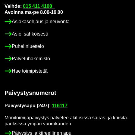
Vaih­de:
015 411 4100
Avoin­na ma-pe 8.00-16.00
Asia­kas­oh­jaus ja neu­von­ta
Asioi säh­köi­ses­ti
Pu­he­lin­luet­te­lo
Pal­ve­lu­ha­ke­mis­to
Hae toi­mi­pis­tet­tä
Päi­vys­tys­nu­me­rot
Päi­vys­tys­a­pu (24/7):
116117
Mo­ni­toi­mi­ja­päi­vys­tys pal­ve­lee äkil­li­sis­sä sairas-​ ja krii­si­ta­
pauk­sis­sa ym­pä­ri vuo­ro­kau­den.
Päi­vys­tys ja kii­reel­li­nen apu