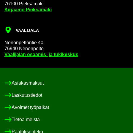
76100 Piek­sä­mä­ki
Kir­jaa­mo Piek­sä­mä­ki
VAA­LI­JA­LA
Ne­non­pel­lon­tie 40,
76940 Ne­non­pel­to
Vaa­li­ja­lan osaamis-​ ja tu­ki­kes­kus
Asia­kas­mak­sut
Las­ku­tus­tie­dot
Avoi­met työ­pai­kat
Tie­toa meis­tä
Pää­tök­sen­te­ko