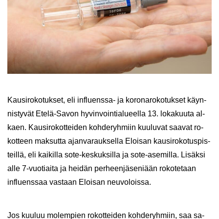
Kausi­ro­ko­tuk­set, eli influenssa-​ ja ko­ro­na­ro­ko­tuk­set käyn­
nis­ty­vät Etelä-​Savon hy­vin­voin­tia­lu­eel­la 13. lo­ka­kuu­ta al­
kaen. Kausi­ro­kot­tei­den koh­de­ryh­miin kuu­lu­vat saa­vat ro­
kot­teen mak­sut­ta ajan­va­rauk­sel­la Eloi­san kausi­ro­ko­tus­pis­
teil­lä, eli kai­kil­la sote-​keskuksilla ja sote-​asemilla. Li­säk­si
alle 7-​vuotiaita ja hei­dän per­heen­jä­se­ni­ään ro­ko­te­taan
influens­saa vas­taan Eloi­san neu­vo­lois­sa.
Jos kuu­luu mo­lem­pien ro­kot­tei­den koh­de­ryh­miin, saa sa­