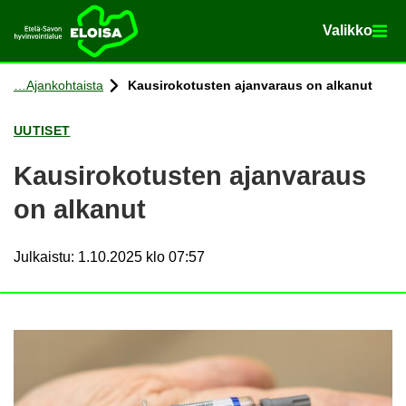
Va­lik­ko
Va­lik­ko
Etusi­vu
Siir­ry si­säl­töön
Ajan­koh­tais­ta
Kausi­ro­ko­tus­ten ajan­va­raus on al­ka­nut
UU­TI­SET
Kausi­ro­ko­tus­ten ajan­va­raus
on al­ka­nut
Julkaistu
:
1.10.2025 klo 07:57