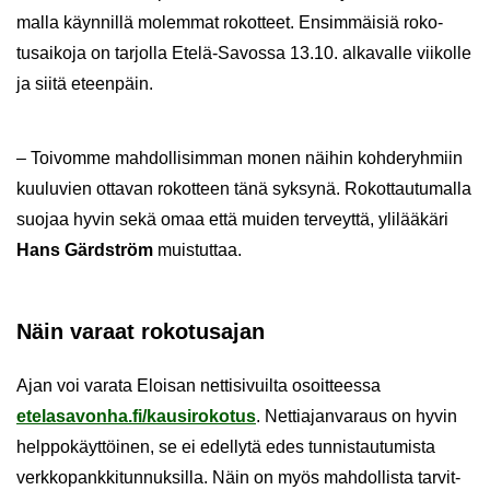
mal­la käyn­nil­lä mo­lem­mat ro­kot­teet. En­sim­mäi­siä ro­ko­
tusai­ko­ja on tar­jol­la Etelä-​Savossa 13.10. al­ka­val­le vii­kol­le
ja siitä eteen­päin.
– Toi­vom­me mah­dol­li­sim­man monen näi­hin koh­de­ryh­miin
kuu­lu­vien ot­ta­van ro­kot­teen tänä syk­sy­nä. Ro­kot­tau­tu­mal­la
suo­jaa hyvin sekä omaa että mui­den ter­veyt­tä, yli­lää­kä­ri
Hans Gärd­ström
muis­tut­taa.
Näin va­raat ro­ko­tusa­jan
Ajan voi va­ra­ta Eloi­san net­ti­si­vuil­ta osoit­tees­sa
ete­la­sa­von­ha.fi/kausi­ro­ko­tus
. Net­tia­jan­va­raus on hyvin
help­po­käyt­töi­nen, se ei edel­ly­tä edes tun­nis­tau­tu­mis­ta
verk­ko­pank­ki­tun­nuk­sil­la. Näin on myös mah­dol­lis­ta tar­vit­