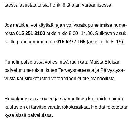
taes­sa avus­taa toi­sia hen­ki­löi­tä ajan va­raa­mi­ses­sa.
Jos net­tiä ei voi käyt­tää, ajan voi va­ra­ta pu­he­li­mit­se nu­me­
ros­ta
015 351 3100
ar­ki­sin klo 8.00–14.30. Sul­ka­van asuk­
kail­le pu­he­lin­nu­me­ro on
015 5277 165
(ar­ki­sin klo 8–15).
Pu­he­lin­pal­ve­lus­sa voi esiin­tyä ruuh­kaa. Muis­ta Eloi­san
pal­ve­lu­nu­me­rois­ta, kuten Ter­veys­neu­vos­ta ja Päi­vys­ty­sa­
vus­ta kausi­ro­ko­tus­ten va­raa­mi­nen ei ole mah­dol­lis­ta.
Hoi­va­ko­deis­sa asu­vien ja sään­nöl­li­sen ko­ti­hoi­don pii­riin
kuu­lu­vien ei tar­vit­se va­ra­ta ro­ko­tusai­kaa. Hei­dät ro­ko­te­taan
ky­sei­sis­sä pal­ve­luis­sa.