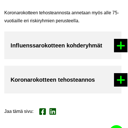
Ko­ro­na­ro­kot­teen te­hos­tean­nos­ta an­ne­taan myös alle 75-​
vuotiaille eri ris­ki­ryh­mien pe­rus­teel­la.
Influens­sa­ro­kot­teen koh­de­ryh­mät
Ko­ro­na­ro­kot­teen te­hos­tean­nos
Jaa tämä sivu
:
Jaa Face­book
Jaa Lin­ke­dI­nis­sä