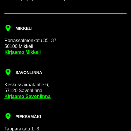
MIK­KE­LI
Por­ras­sal­men­ka­tu 35–37,
50100 Mik­ke­li
Kir­jaa­mo Mik­ke­li
SA­VON­LIN­NA
Kes­kus­sai­raa­lan­tie 6,
57120 Sa­von­lin­na
Kir­jaa­mo Sa­von­lin­na
PIEK­SA­MÄ­KI
Tap­pa­ra­ka­tu 1–3,