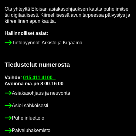
Ota yh­teyt­tä Eloi­san asia­kas­oh­jauk­sen kaut­ta pu­he­li­mit­se
tai di­gi­taa­li­ses­ti. Kii­reel­li­ses­sä avun tar­pees­sa päi­vys­tys ja
kii­reel­li­nen apun kaut­ta.
Hal­lin­nol­li­set asiat:
Tie­to­pyyn­nöt: Ar­kis­to ja Kir­jaa­mo
Tie­dus­te­lut nu­me­ros­ta
Vaih­de:
015 411 4100
Avoin­na ma-pe 8.00-16.00
Asia­kas­oh­jaus ja neu­von­ta
Asioi säh­köi­ses­ti
Pu­he­lin­luet­te­lo
Pal­ve­lu­ha­ke­mis­to