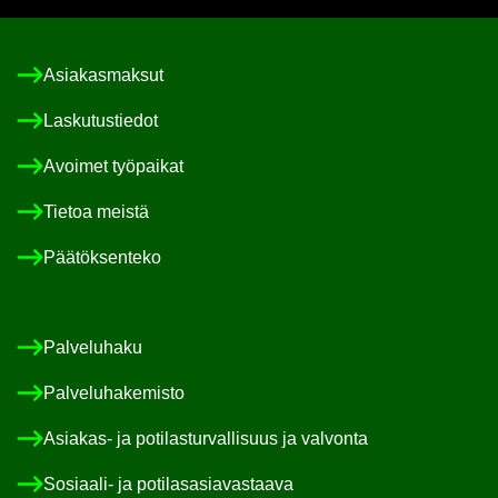
Asia­kas­mak­sut
Las­ku­tus­tie­dot
Avoi­met työ­pai­kat
Tie­toa meis­tä
Pää­tök­sen­te­ko
Pal­ve­lu­ha­ku
Pal­ve­lu­ha­ke­mis­to
Asiakas-​ ja po­ti­las­tur­val­li­suus ja val­von­ta
Sosiaali-​ ja po­ti­las­asia­vas­taa­va