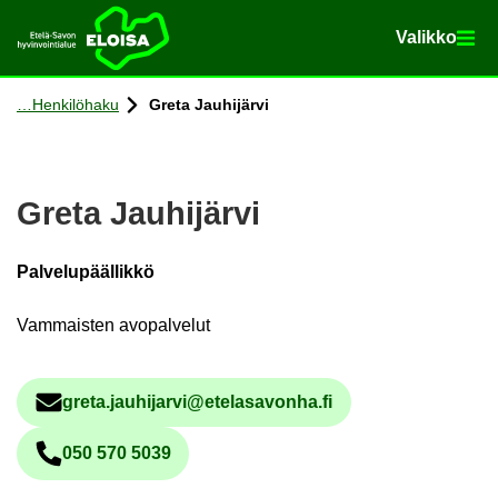
Va­lik­ko
Va­lik­ko
Etusi­vu
Siir­ry si­säl­töön
Hen­ki­lö­ha­ku
Greta Jau­hi­jär­vi
Greta Jau­hi­jär­vi
Palvelupäällikkö
Vammaisten avopalvelut
greta.jau­hi­jar­vi@ete­la­sa­von­ha.fi
Säh­kö­pos­tio­soi­te
050 570 5039
Pu­he­lin­nu­me­ro