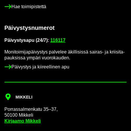
Hae toi­mi­pis­tet­tä
Päi­vys­tys­nu­me­rot
Päi­vys­tys­a­pu (24/7):
116117
Mo­ni­toi­mi­ja­päi­vys­tys pal­ve­lee äkil­li­sis­sä sairas-​ ja krii­si­ta­
pauk­sis­sa ym­pä­ri vuo­ro­kau­den.
Päi­vys­tys ja kii­reel­li­nen apu
MIK­KE­LI
Por­ras­sal­men­ka­tu 35–37,
50100 Mik­ke­li
Kir­jaa­mo Mik­ke­li