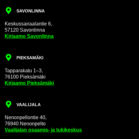
SA­VON­LIN­NA
Kes­kus­sai­raa­lan­tie 6,
57120 Sa­von­lin­na
Kir­jaa­mo Sa­von­lin­na
PIEK­SA­MÄ­KI
Tap­pa­ra­ka­tu 1–3,
76100 Piek­sä­mä­ki
Kir­jaa­mo Piek­sä­mä­ki
VAA­LI­JA­LA
Ne­non­pel­lon­tie 40,
76940 Ne­non­pel­to
Vaa­li­ja­lan osaamis-​ ja tu­ki­kes­kus