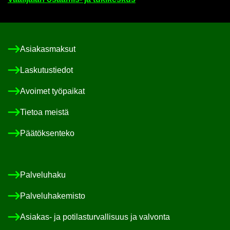
Asia­kas­mak­sut
Las­ku­tus­tie­dot
Avoi­met työ­pai­kat
Tie­toa meis­tä
Pää­tök­sen­te­ko
Pal­ve­lu­ha­ku
Pal­ve­lu­ha­ke­mis­to
Asiakas-​ ja po­ti­las­tur­val­li­suus ja val­von­ta