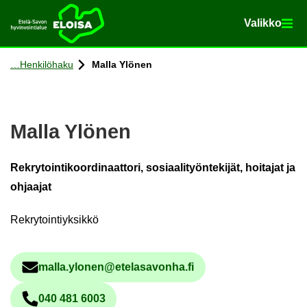
Va­lik­ko
Va­lik­ko
Etusi­vu
Siir­ry si­säl­töön
Hen­ki­lö­ha­ku
Malla Ylö­nen
Malla Ylö­nen
Rekrytointikoordinaattori, sosiaalityöntekijät, hoitajat ja
ohjaajat
Rekrytointiyksikkö
malla.ylo­nen@ete­la­sa­von­ha.fi
Säh­kö­pos­tio­soi­te
040 481 6003
Pu­he­lin­nu­me­ro