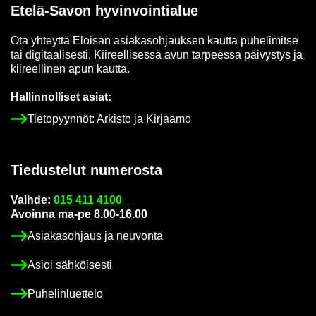
Etelä-​Savon hy­vin­voin­tia­lue
Ota yh­teyt­tä Eloi­san asia­kas­oh­jauk­sen kaut­ta pu­he­li­mit­se
tai di­gi­taa­li­ses­ti. Kii­reel­li­ses­sä avun tar­pees­sa päi­vys­tys ja
kii­reel­li­nen apun kaut­ta.
Hal­lin­nol­li­set asiat:
Tie­to­pyyn­nöt: Ar­kis­to ja Kir­jaa­mo
Tie­dus­te­lut nu­me­ros­ta
Vaih­de:
015 411 4100
Avoin­na ma-pe 8.00-16.00
Asia­kas­oh­jaus ja neu­von­ta
Asioi säh­köi­ses­ti
Pu­he­lin­luet­te­lo