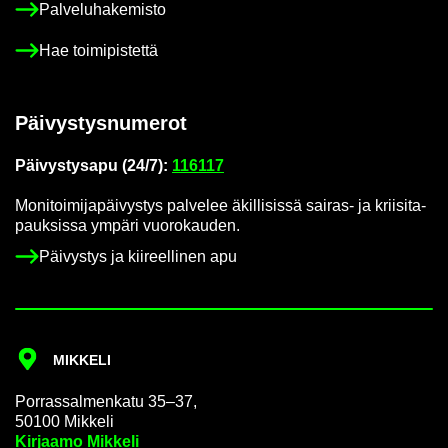
Pal­ve­lu­ha­ke­mis­to
Hae toi­mi­pis­tet­tä
Päi­vys­tys­nu­me­rot
Päi­vys­tys­a­pu (24/7):
116117
Mo­ni­toi­mi­ja­päi­vys­tys pal­ve­lee äkil­li­sis­sä sairas-​ ja krii­si­ta­
pauk­sis­sa ym­pä­ri vuo­ro­kau­den.
Päi­vys­tys ja kii­reel­li­nen apu
MIK­KE­LI
Por­ras­sal­men­ka­tu 35–37,
50100 Mik­ke­li
Kir­jaa­mo Mik­ke­li