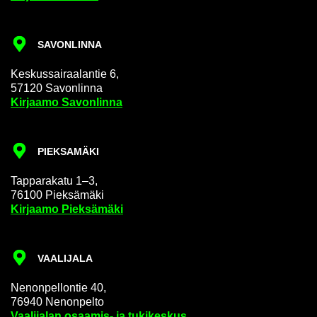
SA­VON­LIN­NA
Kes­kus­sai­raa­lan­tie 6,
57120 Sa­von­lin­na
Kir­jaa­mo Sa­von­lin­na
PIEK­SA­MÄ­KI
Tap­pa­ra­ka­tu 1–3,
76100 Piek­sä­mä­ki
Kir­jaa­mo Piek­sä­mä­ki
VAA­LI­JA­LA
Ne­non­pel­lon­tie 40,
76940 Ne­non­pel­to
Vaa­li­ja­lan osaamis-​ ja tu­ki­kes­kus