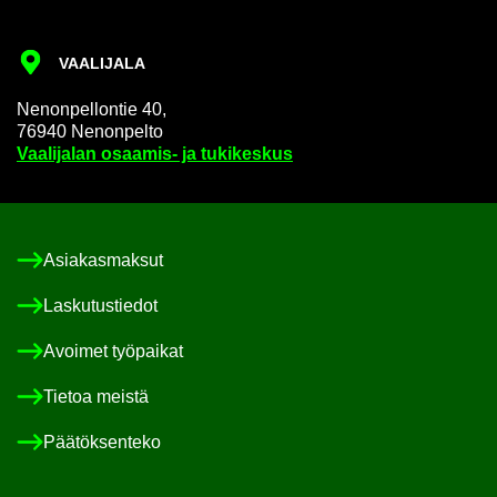
VAA­LI­JA­LA
Ne­non­pel­lon­tie 40,
76940 Ne­non­pel­to
Vaa­li­ja­lan osaamis-​ ja tu­ki­kes­kus
Asia­kas­mak­sut
Las­ku­tus­tie­dot
Avoi­met työ­pai­kat
Tie­toa meis­tä
Pää­tök­sen­te­ko