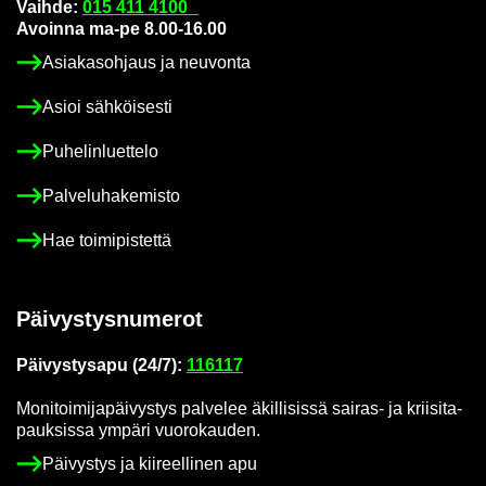
Vaih­de:
015 411 4100
Avoin­na ma-pe 8.00-16.00
Asia­kas­oh­jaus ja neu­von­ta
Asioi säh­köi­ses­ti
Pu­he­lin­luet­te­lo
Pal­ve­lu­ha­ke­mis­to
Hae toi­mi­pis­tet­tä
Päi­vys­tys­nu­me­rot
Päi­vys­tys­a­pu (24/7):
116117
Mo­ni­toi­mi­ja­päi­vys­tys pal­ve­lee äkil­li­sis­sä sairas-​ ja krii­si­ta­
pauk­sis­sa ym­pä­ri vuo­ro­kau­den.
Päi­vys­tys ja kii­reel­li­nen apu