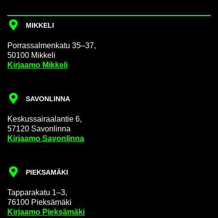
MIK­KE­LI
Por­ras­sal­men­ka­tu 35–37,
50100 Mik­ke­li
Kir­jaa­mo Mik­ke­li
SA­VON­LIN­NA
Kes­kus­sai­raa­lan­tie 6,
57120 Sa­von­lin­na
Kir­jaa­mo Sa­von­lin­na
PIEK­SA­MÄ­KI
Tap­pa­ra­ka­tu 1–3,
76100 Piek­sä­mä­ki
Kir­jaa­mo Piek­sä­mä­ki