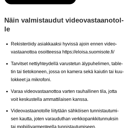
Näin val­mis­tau­dut vi­deo­vas­taa­no­tol­
le
Re­kis­te­röi­dy asiak­kaak­si hy­vis­sä ajoin ennen vi­deo­
vas­taan­ot­toa osoit­tees­sa
https://eloi­sa.suo­mi­so­te.fi/
Tar­vit­set net­tiyh­tey­del­lä va­rus­te­tun äly­pu­he­li­men, table­
tin tai tie­to­ko­neen, jossa on ka­me­ra sekä kai­u­tin tai kuu­
lok­keet ja mik­ro­fo­ni.
Varaa vi­deo­vas­taan­ot­toa var­ten rau­hal­li­nen tila, jotta
voit kes­kus­tel­la am­mat­ti­lai­sen kans­sa.
Vi­deo­vas­taa­no­tol­le lii­ty­tään säh­köi­sen tun­nis­tau­tu­mi­
sen kaut­ta, joten va­rau­dut­han verk­ko­pank­ki­tun­nuk­sin
tai mo­bii­li­var­men­teel­la tun­nis­tau­tu­mi­seen.