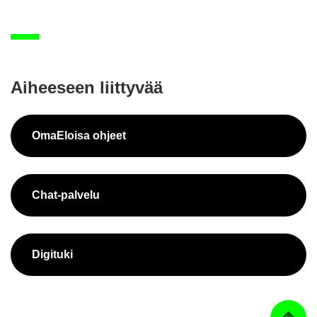
Ai­hee­seen liit­ty­vää
OmaE­loi­sa oh­jeet
Chat-​palvelu
Di­gi­tu­ki