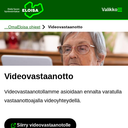
Va­lik­ko
Va­lik­ko
Etusi­vu
Siir­ry si­säl­töön
OmaE­loi­sa oh­jeet
Vi­deo­vas­taan­ot­to
Vi­deo­vas­taan­ot­to
Vi­deo­vas­taa­no­tol­lam­me asioi­daan en­nal­ta va­ra­tul­la
vas­taan­ot­toa­jal­la vi­deo­yh­tey­del­lä.
Siir­ry vi­deo­vas­taa­no­tol­le
Siir­ryt toi­seen pal­ve­luun