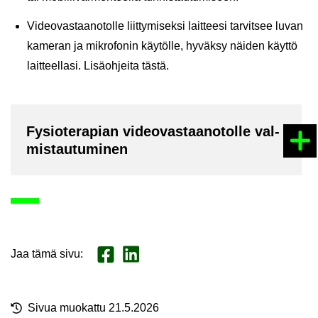
Vi­deo­vas­taa­no­tol­le liit­ty­mi­sek­si lait­tee­si tar­vit­see luvan
ka­me­ran ja mik­ro­fo­nin käy­töl­le, hy­väk­sy näi­den käyt­tö
lait­teel­la­si.
Li­sä­oh­jei­ta tästä
.
Fy­sio­te­ra­pian vi­deo­vas­taa­no­tol­le val­
mis­tau­tu­mi­nen
Jaa tämä sivu
:
Jaa Face­book
Jaa Lin­ke­dI­nis­sä
Sivua muo­kat­tu 21.5.2026